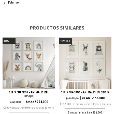
en Palermo.
PRODUCTOS SIMILARES
10
%
OFF
10
%
OFF
SET 9 CUADROS - ANIMALES DEL
SET 6 CUADROS - ANIMALES EN GRISES
BOSQUE
$156.000
$173.333,34
$234.000
$260.000,01
$132.600
con
Transferencia o depósito bancario
$198.900
con
Transferencia o depósito bancario
3
cuotas sin interés de
$52.000