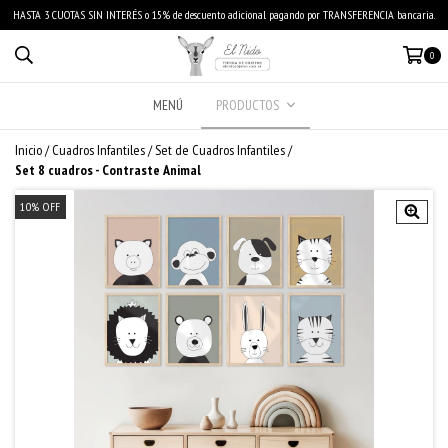
HASTA 3 CUOTAS SIN INTERÉS o 15% de descuento adicional pagando por TRANSFERENCIA bancaria.
0
MENÚ
PRODUCTOS
Inicio
/
Cuadros Infantiles
/
Set de Cuadros Infantiles
/
Set 8 cuadros - Contraste Animal
10
%
OFF