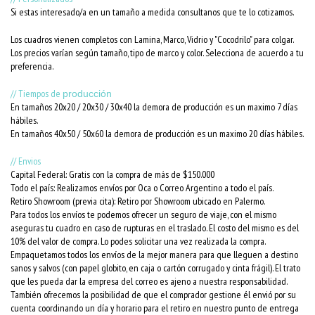
Si estas interesado/a en un tamaño a medida consultanos que te lo cotizamos.
Los cuadros vienen completos con Lamina, Marco, Vidrio y "Cocodrilo" para colgar.
Los precios varían según tamaño, tipo de marco y color. Selecciona de acuerdo a tu
preferencia.
// Tiempos de
producción
En tamaños 20x20 / 20x30 / 30x40 la demora de producción es un maximo 7 días
hábiles.
En tamaños 40x50 / 50x60 la demora de producción es un maximo 20 días hábiles.
// Envios
Capital Federal: Gratis con la compra de más de $150.000
Todo el país: Realizamos envíos por Oca o Correo Argentino a todo el país.
Retiro Showroom (previa cita): Retiro por Showroom ubicado en Palermo.
Para todos los envíos te podemos ofrecer un seguro de viaje, con el mismo
aseguras tu cuadro en caso de rupturas en el traslado. El costo del mismo es del
10% del valor de compra. Lo podes solicitar una vez realizada la compra.
Empaquetamos todos los envíos de la mejor manera para que lleguen a destino
sanos y salvos (con papel globito, en caja o cartón corrugado y cinta frágil). El trato
que les pueda dar la empresa del correo es ajeno a nuestra responsabilidad.
También ofrecemos la posibilidad de que el comprador gestione él envió por su
cuenta coordinando un día y horario para el retiro en nuestro punto de entrega