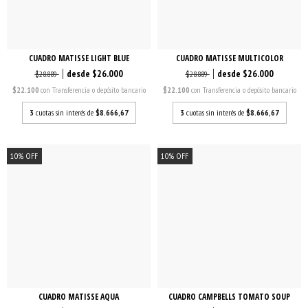
CUADRO MATISSE LIGHT BLUE
CUADRO MATISSE MULTICOLOR
$26.000
$26.000
$28.889
$28.889
$22.100
con
Transferencia o depósito bancario
$22.100
con
Transferencia o depósito bancario
3
cuotas sin interés de
$8.666,67
3
cuotas sin interés de
$8.666,67
10
%
OFF
10
%
OFF
CUADRO MATISSE AQUA
CUADRO CAMPBELLS TOMATO SOUP