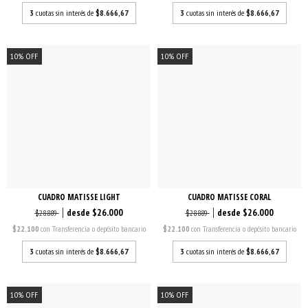
3
cuotas sin interés de
$8.666,67
3
cuotas sin interés de
$8.666,67
10
%
OFF
10
%
OFF
CUADRO MATISSE LIGHT
CUADRO MATISSE CORAL
$26.000
$26.000
$28.889
$28.889
$22.100
con
Transferencia o depósito bancario
$22.100
con
Transferencia o depósito bancario
3
cuotas sin interés de
$8.666,67
3
cuotas sin interés de
$8.666,67
10
%
OFF
10
%
OFF