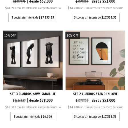
$52.000
$52.000
$57.777,78
$57.777,78
$44.200
con
Transferencia o depósito bancario
$44.200
con
Transferencia o depósito bancario
3
cuotas sin interés de
$17.333,33
3
cuotas sin interés de
$17.333,33
10
%
OFF
10
%
OFF
SET 3 CUADROS KAWS SMALL LIE
SET 2 CUADROS STAND IN LOVE
$78.000
$52.000
$86.666,67
$57.777,78
$66.300
con
Transferencia o depósito bancario
$44.200
con
Transferencia o depósito bancario
3
cuotas sin interés de
$26.000
3
cuotas sin interés de
$17.333,33