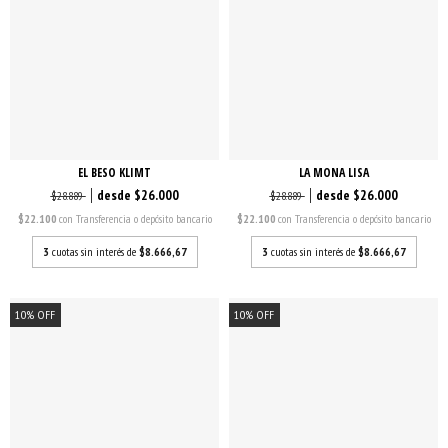
EL BESO KLIMT
LA MONA LISA
$26.000
$26.000
$28.889
$28.889
$22.100
con
Transferencia o depósito bancario
$22.100
con
Transferencia o depósito bancario
3
cuotas sin interés de
$8.666,67
3
cuotas sin interés de
$8.666,67
10
%
OFF
10
%
OFF