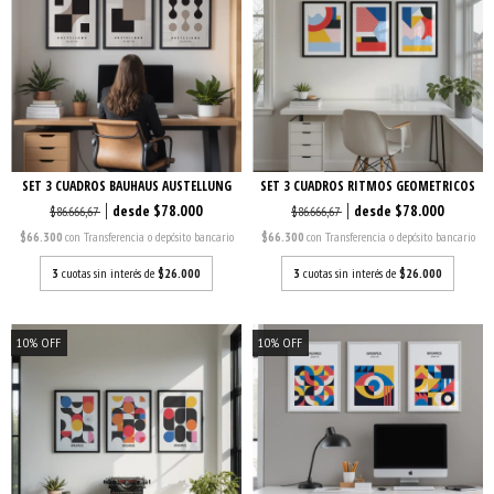
SET 3 CUADROS BAUHAUS AUSTELLUNG
SET 3 CUADROS RITMOS GEOMETRICOS
$78.000
$78.000
$86.666,67
$86.666,67
$66.300
con
Transferencia o depósito bancario
$66.300
con
Transferencia o depósito bancario
3
cuotas sin interés de
$26.000
3
cuotas sin interés de
$26.000
10
%
OFF
10
%
OFF