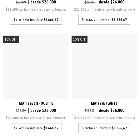
$26.000
$26.000
$28.889
$28.889
$22.100
con
Transferencia o depósito bancario
$22.100
con
Transferencia o depósito bancario
3
cuotas sin interés de
$8.666,67
3
cuotas sin interés de
$8.666,67
10
%
OFF
10
%
OFF
MATISSE SILHOUETTE
MATISSE PLANTS
$26.000
$26.000
$28.889
$28.889
$22.100
con
Transferencia o depósito bancario
$22.100
con
Transferencia o depósito bancario
3
cuotas sin interés de
$8.666,67
3
cuotas sin interés de
$8.666,67