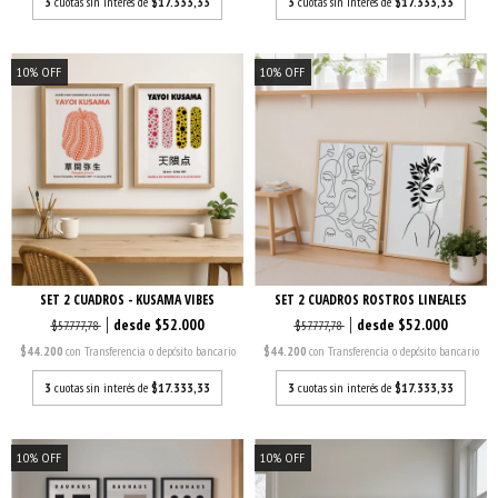
3
cuotas sin interés de
$17.333,33
3
cuotas sin interés de
$17.333,33
10
%
OFF
10
%
OFF
SET 2 CUADROS - KUSAMA VIBES
SET 2 CUADROS ROSTROS LINEALES
$52.000
$52.000
$57.777,78
$57.777,78
$44.200
con
Transferencia o depósito bancario
$44.200
con
Transferencia o depósito bancario
3
cuotas sin interés de
$17.333,33
3
cuotas sin interés de
$17.333,33
10
%
OFF
10
%
OFF