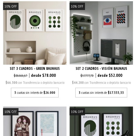
10
%
OFF
10
%
OFF
SET 3 CUADROS - GREEN BAUHAUS
SET 2 CUADROS - VISIÓN BAUHAUS
$78.000
$52.000
$86.666,67
$57.777,78
$66.300
con
Transferencia o depósito bancario
$44.200
con
Transferencia o depósito bancario
3
cuotas sin interés de
$26.000
3
cuotas sin interés de
$17.333,33
10
%
OFF
10
%
OFF