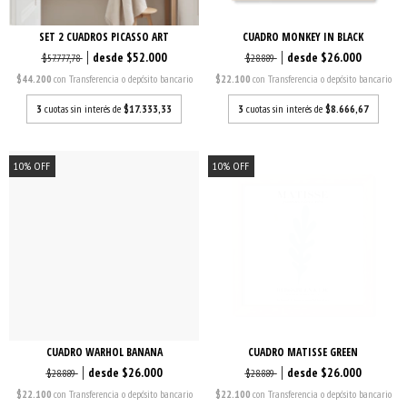
SET 2 CUADROS PICASSO ART
CUADRO MONKEY IN BLACK
$52.000
$26.000
$57.777,78
$28.889
$44.200
con
Transferencia o depósito bancario
$22.100
con
Transferencia o depósito bancario
3
cuotas sin interés de
$17.333,33
3
cuotas sin interés de
$8.666,67
10
%
OFF
10
%
OFF
CUADRO WARHOL BANANA
CUADRO MATISSE GREEN
$26.000
$26.000
$28.889
$28.889
$22.100
con
Transferencia o depósito bancario
$22.100
con
Transferencia o depósito bancario