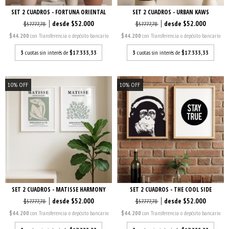
SET 2 CUADROS - FORTUNA ORIENTAL
SET 2 CUADROS - URBAN KAWS
$52.000
$52.000
$57.777,78
$57.777,78
$44.200
con
Transferencia o depósito bancario
$44.200
con
Transferencia o depósito bancario
3
cuotas sin interés de
$17.333,33
3
cuotas sin interés de
$17.333,33
10
%
OFF
10
%
OFF
SET 2 CUADROS - MATISSE HARMONY
SET 2 CUADROS - THE COOL SIDE
$52.000
$52.000
$57.777,78
$57.777,78
$44.200
con
Transferencia o depósito bancario
$44.200
con
Transferencia o depósito bancario