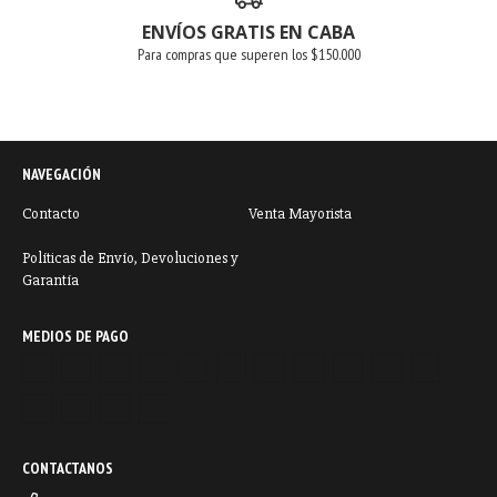
ENVÍOS GRATIS EN CABA
Para compras que superen los $150.000
NAVEGACIÓN
Contacto
Venta Mayorista
Políticas de Envío, Devoluciones y
Garantía
MEDIOS DE PAGO
CONTACTANOS