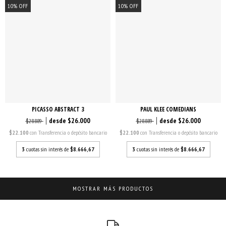
10
%
OFF
10
%
OFF
PICASSO ABSTRACT 3
PAUL KLEE COMEDIANS
$26.000
$26.000
$28.889
$28.889
$22.100
con
Transferencia o depósito bancario
$22.100
con
Transferencia o depósito bancario
3
cuotas sin interés de
$8.666,67
3
cuotas sin interés de
$8.666,67
MOSTRAR MÁS PRODUCTOS