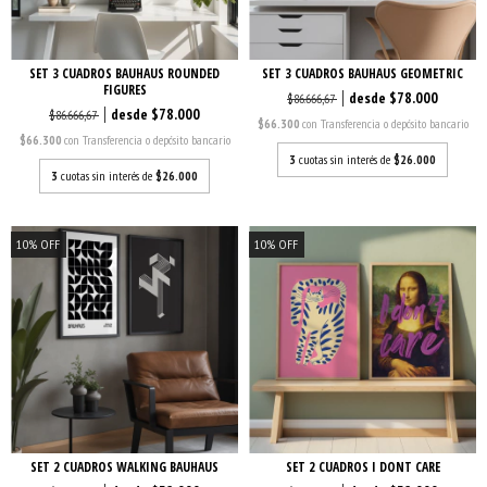
SET 3 CUADROS BAUHAUS ROUNDED
SET 3 CUADROS BAUHAUS GEOMETRIC
FIGURES
$78.000
$86.666,67
$78.000
$86.666,67
$66.300
con
Transferencia o depósito bancario
$66.300
con
Transferencia o depósito bancario
3
cuotas sin interés de
$26.000
3
cuotas sin interés de
$26.000
10
%
OFF
10
%
OFF
SET 2 CUADROS WALKING BAUHAUS
SET 2 CUADROS I DONT CARE