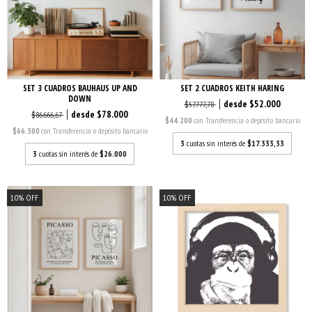
SET 3 CUADROS BAUHAUS UP AND
SET 2 CUADROS KEITH HARING
DOWN
$52.000
$57.777,78
$78.000
$86.666,67
$44.200
con
Transferencia o depósito bancario
$66.300
con
Transferencia o depósito bancario
3
cuotas sin interés de
$17.333,33
3
cuotas sin interés de
$26.000
10
%
OFF
10
%
OFF