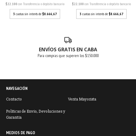
$22.100
con
Transferencia o depósito bancario
$22.100
con
Transferencia o depósito bancario
3
cuotas sin interés de
$8.666,67
3
cuotas sin interés de
$8.666,67
ENVÍOS GRATIS EN CABA
Para compras que superen los $150.000
NAVEGACIÓN
Contacto
Venta Mayorista
Políticas de Envío, Devoluciones y
Garantía
MEDIOS DE PAGO