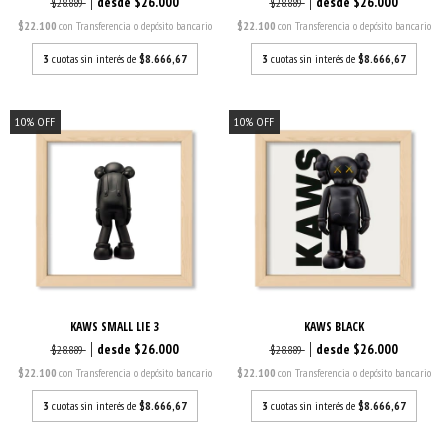
$26.000
$26.000
$28.889
$28.889
$22.100
con
Transferencia o depósito bancario
$22.100
con
Transferencia o depósito bancario
3
cuotas sin interés de
$8.666,67
3
cuotas sin interés de
$8.666,67
10
%
OFF
10
%
OFF
KAWS SMALL LIE 3
KAWS BLACK
$26.000
$26.000
$28.889
$28.889
$22.100
con
Transferencia o depósito bancario
$22.100
con
Transferencia o depósito bancario
3
cuotas sin interés de
$8.666,67
3
cuotas sin interés de
$8.666,67