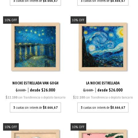
3
cuotas sin interés de
$8.666,67
3
cuotas sin interés de
$8.666,67
10
%
OFF
10
%
OFF
NOCHE ESTRELLADA VAN GOGH
LA NOCHE ESTRELLADA
$26.000
$26.000
$28.889
$28.889
$22.100
con
Transferencia o depósito bancario
$22.100
con
Transferencia o depósito bancario
3
cuotas sin interés de
$8.666,67
3
cuotas sin interés de
$8.666,67
10
%
OFF
10
%
OFF