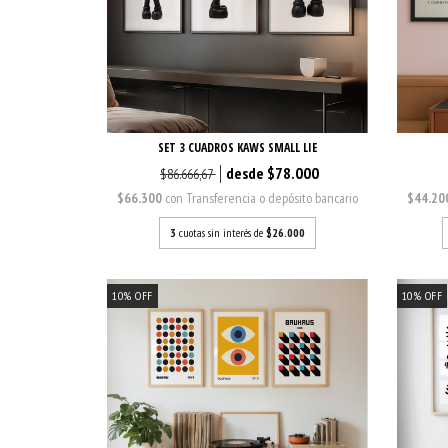
SET 3 CUADROS KAWS SMALL LIE
$78.000
$86.666,67
$66.300
con
Transferencia o depósito bancario
$44.20
3
cuotas sin interés de
$26.000
10
%
OFF
10
%
OFF