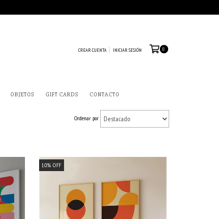
0
CREAR CUENTA
INICIAR SESIÓN
OBJETOS
GIFT CARDS
CONTACTO
Ordenar por
10
%
OFF