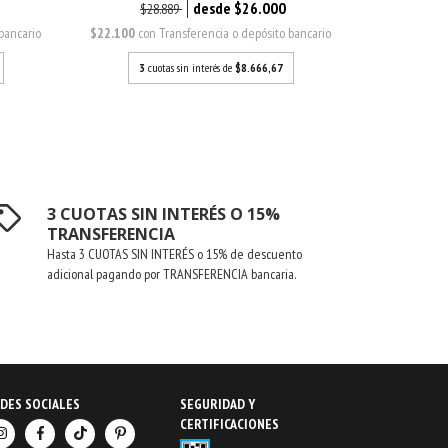
$26.000
$28.889
bancario
$22.100
con
Transferencia o depósito bancario
3
cuotas sin interés de
$8.666,67
3 CUOTAS SIN INTERÉS O 15%
TRANSFERENCIA
Hasta 3 CUOTAS SIN INTERÉS o 15% de descuento
adicional pagando por TRANSFERENCIA bancaria.
DES SOCIALES
SEGURIDAD Y
CERTIFICACIONES