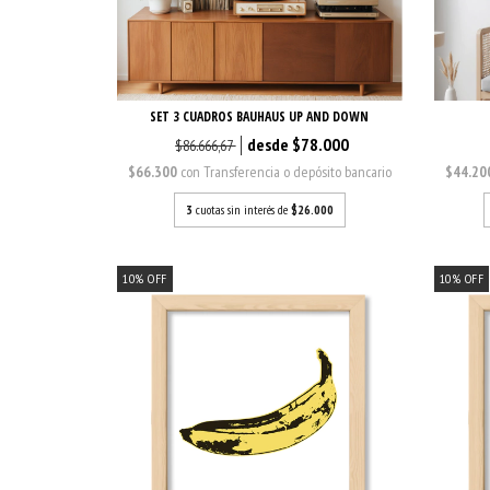
SET 3 CUADROS BAUHAUS UP AND DOWN
$78.000
$86.666,67
$66.300
con
Transferencia o depósito bancario
$44.20
3
cuotas sin interés de
$26.000
10
%
OFF
10
%
OFF