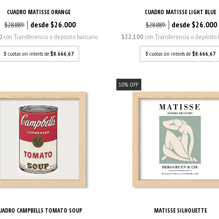
CUADRO MATISSE ORANGE
CUADRO MATISSE LIGHT BLUE
$26.000
$26.000
$28.889
$28.889
0
con
Transferencia o depósito bancario
$22.100
con
Transferencia o depósito 
3
cuotas sin interés de
$8.666,67
3
cuotas sin interés de
$8.666,67
10
%
OFF
UADRO CAMPBELLS TOMATO SOUP
MATISSE SILHOUETTE