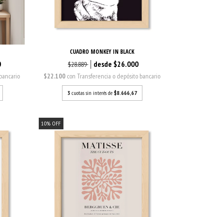
CUADRO MONKEY IN BLACK
0
$26.000
$28.889
bancario
$22.100
con
Transferencia o depósito bancario
3
cuotas sin interés de
$8.666,67
10
%
OFF