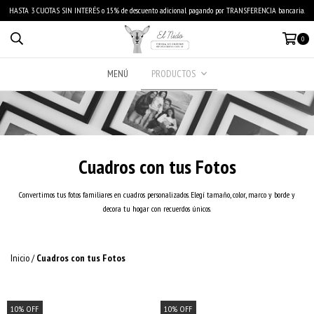
HASTA 3 CUOTAS SIN INTERÉS o 15% de descuento adicional pagando por TRANSFERENCIA bancaria.
0
MENÚ
PRODUCTOS
Cuadros con tus Fotos
Convertimos tus fotos familiares en cuadros personalizados. Elegí tamaño, color, marco y borde y
decora tu hogar con recuerdos únicos.
Inicio
/
Cuadros con tus Fotos
10
%
OFF
10
%
OFF