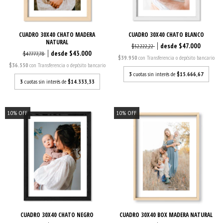
CUADRO 30X40 CHATO MADERA
CUADRO 30X40 CHATO BLANCO
NATURAL
$47.000
$52.222,22
$43.000
$47.777,78
$39.950
con
Transferencia o depósito bancario
$36.550
con
Transferencia o depósito bancario
3
cuotas sin interés de
$15.666,67
3
cuotas sin interés de
$14.333,33
10
%
OFF
10
%
OFF
CUADRO 30X40 CHATO NEGRO
CUADRO 30X40 BOX MADERA NATURAL