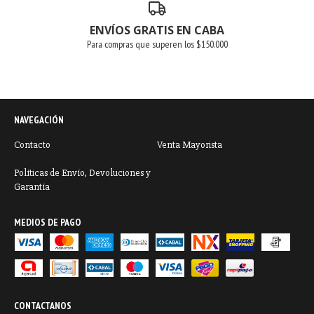
ENVÍOS GRATIS EN CABA
Para compras que superen los $150.000
NAVEGACIÓN
Contacto
Venta Mayorista
Políticas de Envío, Devoluciones y
Garantía
MEDIOS DE PAGO
CONTACTANOS