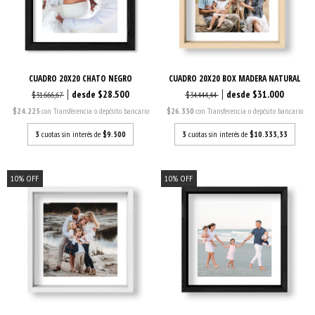
CUADRO 20X20 CHATO NEGRO
CUADRO 20X20 BOX MADERA NATURAL
$28.500
$31.000
$31.666,67
$34.444,44
$24.225
con
Transferencia o depósito bancario
$26.350
con
Transferencia o depósito bancario
3
cuotas sin interés de
$9.500
3
cuotas sin interés de
$10.333,33
10
%
OFF
10
%
OFF