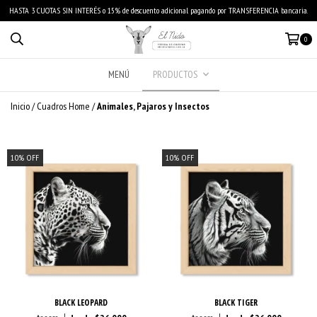
HASTA 3 CUOTAS SIN INTERÉS o 15% de descuento adicional pagando por TRANSFERENCIA bancaria.
0
MENÚ
PRODUCTOS
Inicio
/
Cuadros Home
/
Animales, Pajaros y Insectos
10
%
OFF
10
%
OFF
BLACK LEOPARD
BLACK TIGER