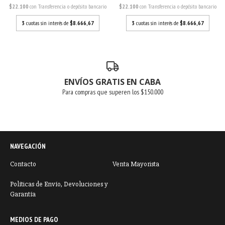
$22.100
con
Transferencia o depósito bancario
$22.100
con
Transferencia o depósito bancario
3
cuotas sin interés de
$8.666,67
3
cuotas sin interés de
$8.666,67
ENVÍOS GRATIS EN CABA
Para compras que superen los $150.000
NAVEGACIÓN
Contacto
Venta Mayorista
Políticas de Envío, Devoluciones y
Garantía
MEDIOS DE PAGO