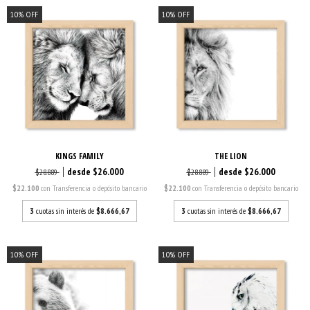
10
%
OFF
10
%
OFF
KINGS FAMILY
THE LION
$26.000
$26.000
$28.889
$28.889
$22.100
con
Transferencia o depósito bancario
$22.100
con
Transferencia o depósito bancario
3
cuotas sin interés de
$8.666,67
3
cuotas sin interés de
$8.666,67
10
%
OFF
10
%
OFF