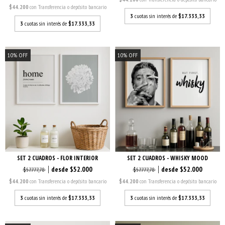
$44.200
con
Transferencia o depósito bancario
3
cuotas sin interés de
$17.333,33
3
cuotas sin interés de
$17.333,33
10
%
OFF
10
%
OFF
SET 2 CUADROS - FLOR INTERIOR
SET 2 CUADROS - WHISKY MOOD
$52.000
$52.000
$57.777,78
$57.777,78
$44.200
con
Transferencia o depósito bancario
$44.200
con
Transferencia o depósito bancario
3
cuotas sin interés de
$17.333,33
3
cuotas sin interés de
$17.333,33