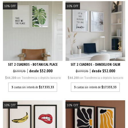
10
%
OFF
10
%
OFF
SET 2 CUADROS - BOTANICAL PLACE
SET 2 CUADROS - DANDELION CALM
$52.000
$52.000
$57.777,78
$57.777,78
$44.200
con
Transferencia o depósito bancario
$44.200
con
Transferencia o depósito bancario
3
cuotas sin interés de
$17.333,33
3
cuotas sin interés de
$17.333,33
10
%
OFF
10
%
OFF