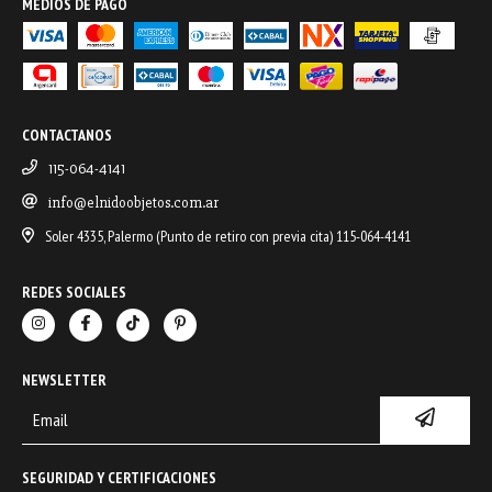
MEDIOS DE PAGO
CONTACTANOS
115-064-4141
info@elnidoobjetos.com.ar
Soler 4335, Palermo (Punto de retiro con previa cita) 115-064-4141
REDES SOCIALES
NEWSLETTER
SEGURIDAD Y CERTIFICACIONES