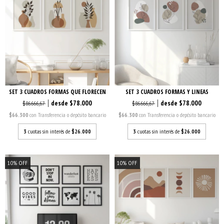
SET 3 CUADROS FORMAS QUE FLORECEN
SET 3 CUADROS FORMAS Y LINEAS
$78.000
$78.000
$86.666,67
$86.666,67
$66.300
con
Transferencia o depósito bancario
$66.300
con
Transferencia o depósito bancario
3
cuotas sin interés de
$26.000
3
cuotas sin interés de
$26.000
10
%
OFF
10
%
OFF