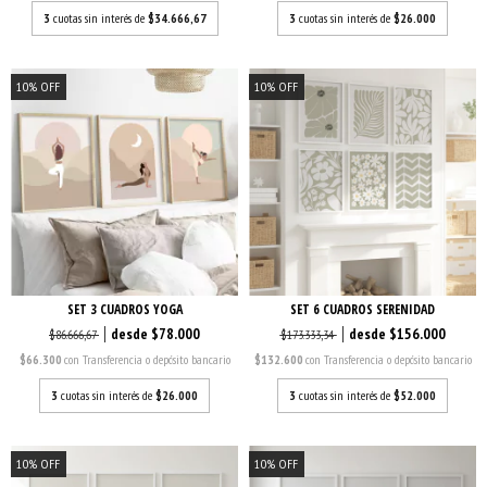
3
cuotas sin interés de
$34.666,67
3
cuotas sin interés de
$26.000
10
%
OFF
10
%
OFF
SET 3 CUADROS YOGA
SET 6 CUADROS SERENIDAD
$78.000
$156.000
$86.666,67
$173.333,34
$66.300
con
Transferencia o depósito bancario
$132.600
con
Transferencia o depósito bancario
3
cuotas sin interés de
$26.000
3
cuotas sin interés de
$52.000
10
%
OFF
10
%
OFF