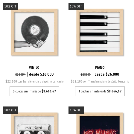
10
%
OFF
10
%
OFF
VINILO
PIANO
$26.000
$26.000
$28.889
$28.889
$22.100
con
Transferencia o depósito bancario
$22.100
con
Transferencia o depósito bancario
3
cuotas sin interés de
$8.666,67
3
cuotas sin interés de
$8.666,67
10
%
OFF
10
%
OFF