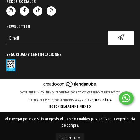
REDES SOCIALES
NEWSLETTER
SEGURIDAD Y CERTIFICACIONES
COPYRIGHT EL NIDO - TIENDA DE OBJETOS - 2026. TODOS LOS DERECHOS RESERVADOS.
DEFENSA DE LAS Y LOS CONSUMIDORES. PARA RECLAMOS
INGRESÁ ACÁ.
BOTÓN DE ARREPENTIMIENTO
Al navegar por este sitio
aceptás el uso de cookies
para agilizar tu experiencia
de compra.
ENTENDIDO