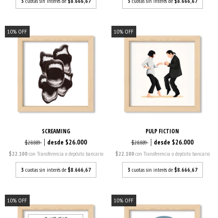
3
cuotas sin interés de
$8.666,67
3
cuotas sin interés de
$8.666,67
10
%
OFF
10
%
OFF
SCREAMING
PULP FICTION
$26.000
$26.000
$28.889
$28.889
$22.100
con
Transferencia o depósito bancario
$22.100
con
Transferencia o depósito bancario
3
cuotas sin interés de
$8.666,67
3
cuotas sin interés de
$8.666,67
10
%
OFF
10
%
OFF