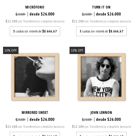
MICRÓFONO
TURN IT ON
$26.000
$26.000
$28.889
$28.889
$22.100
con
Transferencia o depósito bancario
$22.100
con
Transferencia o depósito bancario
3
cuotas sin interés de
$8.666,67
3
cuotas sin interés de
$8.666,67
10
%
OFF
10
%
OFF
MIRRORED SWEET
JOHN LENNON
$26.000
$26.000
$28.889
$28.889
$22.100
con
Transferencia o depósito bancario
$22.100
con
Transferencia o depósito bancario