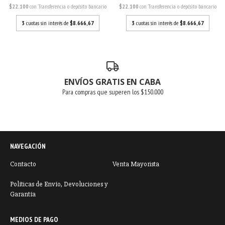
$22.100
con
Transferencia o depósito bancario
$22.100
con
Transferencia o depósito bancario
3
cuotas sin interés de
$8.666,67
3
cuotas sin interés de
$8.666,67
ENVÍOS GRATIS EN CABA
Para compras que superen los $150.000
NAVEGACIÓN
Contacto
Venta Mayorista
Políticas de Envío, Devoluciones y
Garantía
MEDIOS DE PAGO