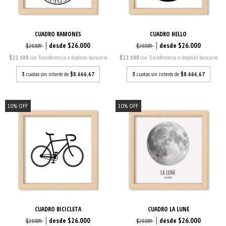
CUADRO RAMONES
CUADRO HELLO
$26.000
$26.000
$28.889
$28.889
$22.100
con
Transferencia o depósito bancario
$22.100
con
Transferencia o depósito bancario
3
cuotas sin interés de
$8.666,67
3
cuotas sin interés de
$8.666,67
10
%
OFF
10
%
OFF
CUADRO BICICLETA
CUADRO LA LUNE
$26.000
$26.000
$28.889
$28.889