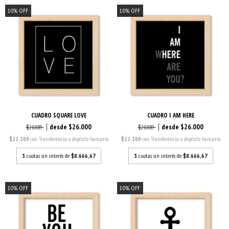
10
%
OFF
10
%
OFF
CUADRO SQUARE LOVE
CUADRO I AM HERE
$26.000
$26.000
$28.889
$28.889
$22.100
con
Transferencia o depósito bancario
$22.100
con
Transferencia o depósito bancario
3
cuotas sin interés de
$8.666,67
3
cuotas sin interés de
$8.666,67
10
%
OFF
10
%
OFF