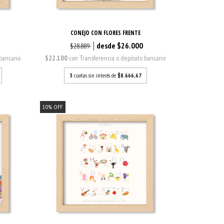
CONEJO CON FLORES FRENTE
$26.000
$28.889
bancario
$22.100
con
Transferencia o depósito bancario
3
cuotas sin interés de
$8.666,67
10
%
OFF