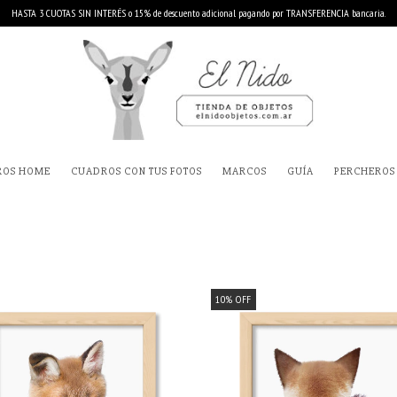
HASTA 3 CUOTAS SIN INTERÉS o 15% de descuento adicional pagando por TRANSFERENCIA bancaria.
ROS HOME
CUADROS CON TUS FOTOS
MARCOS
GUÍA
PERCHEROS
10
%
OFF