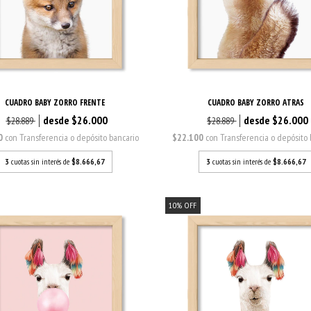
CUADRO BABY ZORRO FRENTE
CUADRO BABY ZORRO ATRAS
$26.000
$26.000
$28.889
$28.889
0
con
Transferencia o depósito bancario
$22.100
con
Transferencia o depósito 
3
cuotas sin interés de
$8.666,67
3
cuotas sin interés de
$8.666,67
10
%
OFF