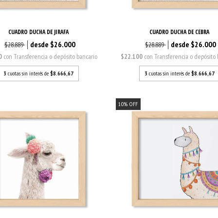
CUADRO DUCHA DE JIRAFA
CUADRO DUCHA DE CEBRA
$26.000
$26.000
$28.889
$28.889
0
con
Transferencia o depósito bancario
$22.100
con
Transferencia o depósito 
3
cuotas sin interés de
$8.666,67
3
cuotas sin interés de
$8.666,67
10
%
OFF