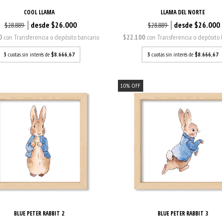
COOL LLAMA
LLAMA DEL NORTE
$26.000
$26.000
$28.889
$28.889
0
con
Transferencia o depósito bancario
$22.100
con
Transferencia o depósito 
3
cuotas sin interés de
$8.666,67
3
cuotas sin interés de
$8.666,67
10
%
OFF
BLUE PETER RABBIT 2
BLUE PETER RABBIT 3