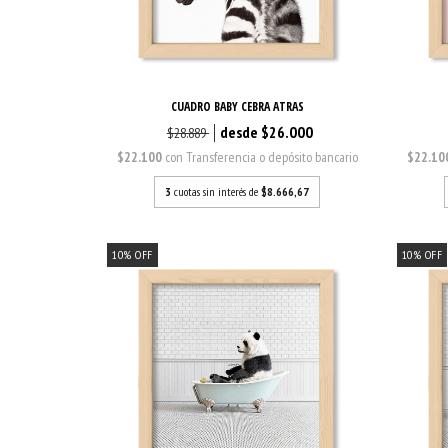
CUADRO BABY CEBRA ATRAS
$26.000
$28.889
$22.100
con
Transferencia o depósito bancario
$22.10
3
cuotas sin interés de
$8.666,67
10
%
OFF
10
%
OFF