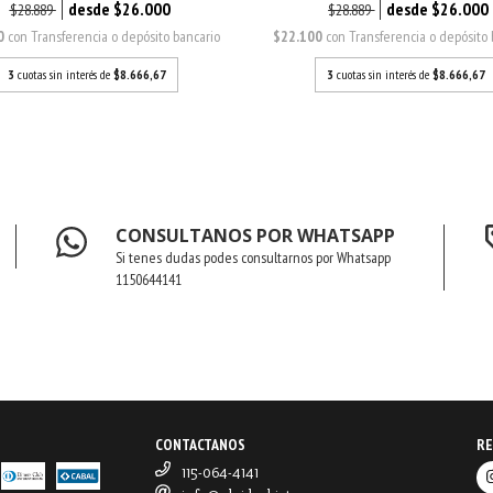
$26.000
$26.000
$28.889
$28.889
0
con
Transferencia o depósito bancario
$22.100
con
Transferencia o depósito 
3
cuotas sin interés de
$8.666,67
3
cuotas sin interés de
$8.666,67
CONSULTANOS POR WHATSAPP
Si tenes dudas podes consultarnos por Whatsapp
1150644141
CONTACTANOS
RE
115-064-4141