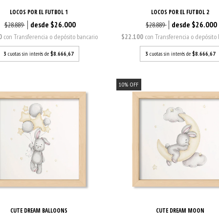
LOCOS POR EL FUTBOL 1
LOCOS POR EL FUTBOL 2
$26.000
$26.000
$28.889
$28.889
0
con
Transferencia o depósito bancario
$22.100
con
Transferencia o depósito 
3
cuotas sin interés de
$8.666,67
3
cuotas sin interés de
$8.666,67
10
%
OFF
CUTE DREAM BALLOONS
CUTE DREAM MOON