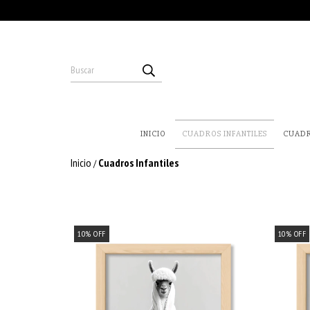
INICIO
CUADROS INFANTILES
CUAD
Inicio
Cuadros Infantiles
/
10
%
OFF
10
%
OFF