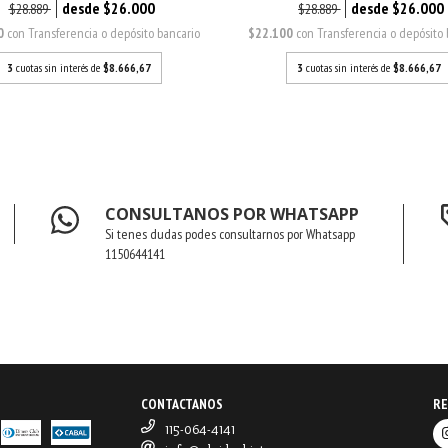
$26.000
$26.000
$28.889
$28.889
0
con
Transferencia o depósito bancario
$22.100
con
Transferencia o depósito 
3
cuotas sin interés de
$8.666,67
3
cuotas sin interés de
$8.666,67
CONSULTANOS POR WHATSAPP
Si tenes dudas podes consultarnos por Whatsapp
1150644141
CONTACTANOS
RE
115-064-4141