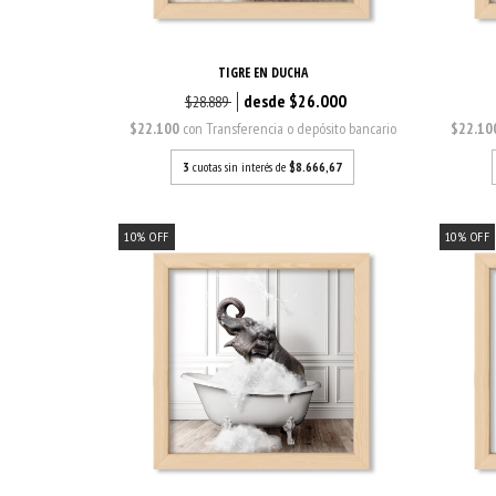
TIGRE EN DUCHA
$26.000
$28.889
$22.100
con
Transferencia o depósito bancario
$22.10
3
cuotas sin interés de
$8.666,67
10
%
OFF
10
%
OFF