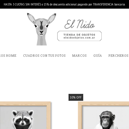
HASTA 3 CUOTAS SIN INTERÉS o 15% de descuento adicional pagando por TRANSFERENCIA bancaria.
ROS HOME
CUADROS CON TUS FOTOS
MARCOS
GUÍA
PERCHEROS
10
%
OFF