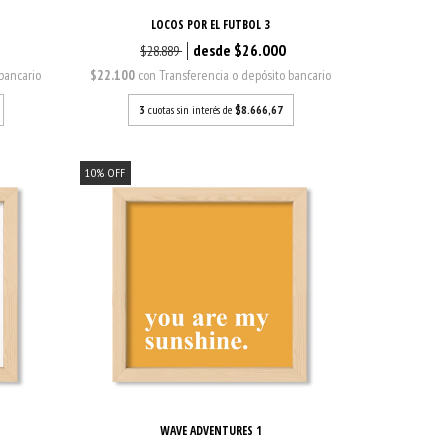
LOCOS POR EL FUTBOL 3
$26.000
$28.889
bancario
$22.100
con
Transferencia o depósito bancario
3
cuotas sin interés de
$8.666,67
10
%
OFF
WAVE ADVENTURES 1