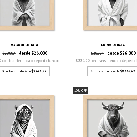
MAPACHE EN BATA
MONO EN BATA
$26.000
$26.000
$28.889
$28.889
0
con
Transferencia o depósito bancario
$22.100
con
Transferencia o depósito 
3
cuotas sin interés de
$8.666,67
3
cuotas sin interés de
$8.666,67
10
%
OFF