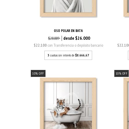
OSO POLAR EN BATA
$26.000
$28.889
$22.100
con
Transferencia o depósito bancario
$22.10
3
cuotas sin interés de
$8.666,67
10
%
OFF
10
%
OFF