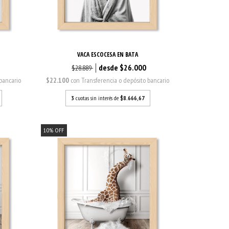
VACA ESCOCESA EN BATA
$26.000
$28.889
bancario
$22.100
con
Transferencia o depósito bancario
3
cuotas sin interés de
$8.666,67
10
%
OFF