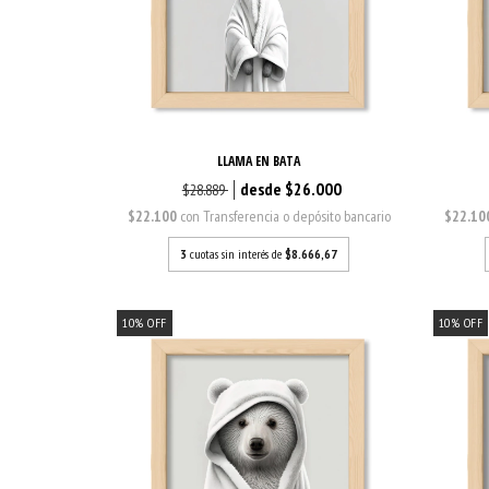
LLAMA EN BATA
$26.000
$28.889
$22.100
con
Transferencia o depósito bancario
$22.10
3
cuotas sin interés de
$8.666,67
10
%
OFF
10
%
OFF