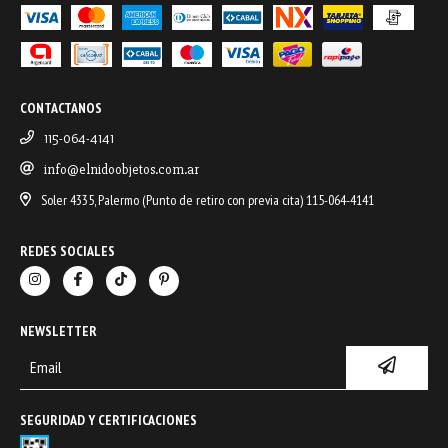
CONTACTANOS
115-064-4141
info@elnidoobjetos.com.ar
Soler 4335, Palermo (Punto de retiro con previa cita) 115-064-4141
REDES SOCIALES
NEWSLETTER
SEGURIDAD Y CERTIFICACIONES