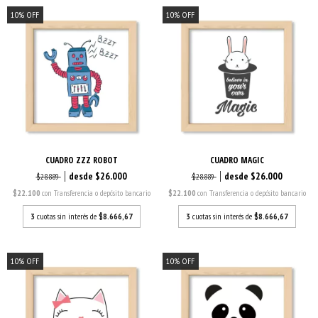
10
%
OFF
10
%
OFF
CUADRO ZZZ ROBOT
CUADRO MAGIC
$26.000
$26.000
$28.889
$28.889
$22.100
con
Transferencia o depósito bancario
$22.100
con
Transferencia o depósito bancario
3
cuotas sin interés de
$8.666,67
3
cuotas sin interés de
$8.666,67
10
%
OFF
10
%
OFF