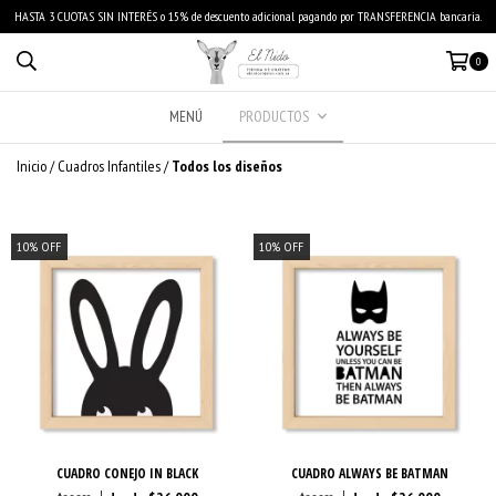
HASTA 3 CUOTAS SIN INTERÉS o 15% de descuento adicional pagando por TRANSFERENCIA bancaria.
0
MENÚ
PRODUCTOS
Inicio
/
Cuadros Infantiles
/
Todos los diseños
10
%
OFF
10
%
OFF
CUADRO CONEJO IN BLACK
CUADRO ALWAYS BE BATMAN