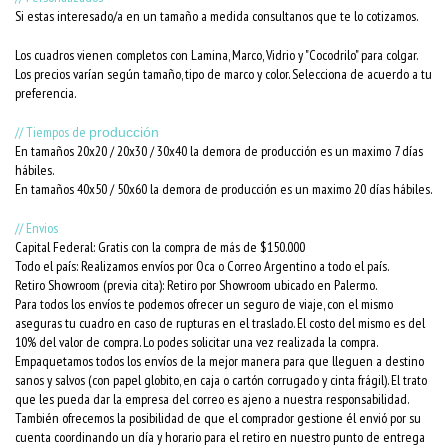
Si estas interesado/a en un tamaño a medida consultanos que te lo cotizamos.
Los cuadros vienen completos con Lamina, Marco, Vidrio y "Cocodrilo" para colgar.
Los precios varían según tamaño, tipo de marco y color. Selecciona de acuerdo a tu
preferencia.
// Tiempos de
producción
En tamaños 20x20 / 20x30 / 30x40 la demora de producción es un maximo 7 días
hábiles.
En tamaños 40x50 / 50x60 la demora de producción es un maximo 20 días hábiles.
// Envios
Capital Federal: Gratis con la compra de más de $150.000
Todo el país: Realizamos envíos por Oca o Correo Argentino a todo el país.
Retiro Showroom (previa cita): Retiro por Showroom ubicado en Palermo.
Para todos los envíos te podemos ofrecer un seguro de viaje, con el mismo
aseguras tu cuadro en caso de rupturas en el traslado. El costo del mismo es del
10% del valor de compra. Lo podes solicitar una vez realizada la compra.
Empaquetamos todos los envíos de la mejor manera para que lleguen a destino
sanos y salvos (con papel globito, en caja o cartón corrugado y cinta frágil). El trato
que les pueda dar la empresa del correo es ajeno a nuestra responsabilidad.
También ofrecemos la posibilidad de que el comprador gestione él envió por su
cuenta coordinando un día y horario para el retiro en nuestro punto de entrega