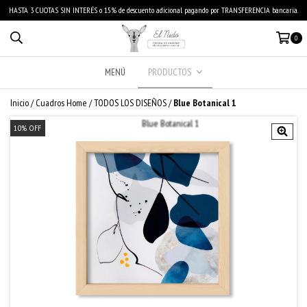
HASTA 3 CUOTAS SIN INTERÉS o 15% de descuento adicional pagando por TRANSFERENCIA bancaria.
0
MENÚ
PRODUCTOS
Inicio
/
Cuadros Home
/
TODOS LOS DISEÑOS
/
Blue Botanical 1
10
%
OFF