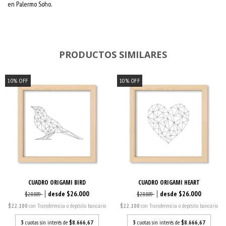
en Palermo Soho.
PRODUCTOS SIMILARES
10
%
OFF
10
%
OFF
CUADRO ORIGAMI BIRD
CUADRO ORIGAMI HEART
$26.000
$26.000
$28.889
$28.889
$22.100
con
Transferencia o depósito bancario
$22.100
con
Transferencia o depósito bancario
3
cuotas sin interés de
$8.666,67
3
cuotas sin interés de
$8.666,67