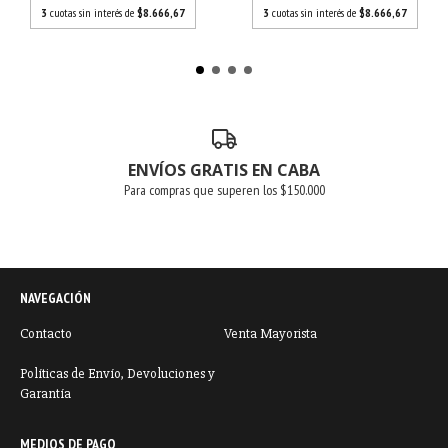
3
cuotas sin interés de
$8.666,67
3
cuotas sin interés de
$8.666,67
ENVÍOS GRATIS EN CABA
Para compras que superen los $150.000
NAVEGACIÓN
Contacto
Venta Mayorista
Políticas de Envío, Devoluciones y
Garantía
MEDIOS DE PAGO