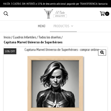
HASTA 3 CUOTAS SIN INTERÉS o 15% de descuento adicional pagando por TRANSFERENCIA bancaria.
0
MENÚ
PRODUCTOS
Inicio
/
Cuadros Infantiles
/
Todos los diseños
/
Capitana Marvel Universo de Superhéroes
10
%
OFF