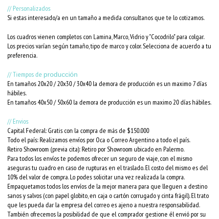
// Personalizados
Si estas interesado/a en un tamaño a medida consultanos que te lo cotizamos.
Los cuadros vienen completos con Lamina, Marco, Vidrio y "Cocodrilo" para colgar.
Los precios varían según tamaño, tipo de marco y color. Selecciona de acuerdo a tu
preferencia.
// Tiempos de
producción
En tamaños 20x20 / 20x30 / 30x40 la demora de producción es un maximo 7 días
hábiles.
En tamaños 40x50 / 50x60 la demora de producción es un maximo 20 días hábiles.
// Envios
Capital Federal: Gratis con la compra de más de $150.000
Todo el país: Realizamos envíos por Oca o Correo Argentino a todo el país.
Retiro Showroom (previa cita): Retiro por Showroom ubicado en Palermo.
Para todos los envíos te podemos ofrecer un seguro de viaje, con el mismo
aseguras tu cuadro en caso de rupturas en el traslado. El costo del mismo es del
10% del valor de compra. Lo podes solicitar una vez realizada la compra.
Empaquetamos todos los envíos de la mejor manera para que lleguen a destino
sanos y salvos (con papel globito, en caja o cartón corrugado y cinta frágil). El trato
que les pueda dar la empresa del correo es ajeno a nuestra responsabilidad.
También ofrecemos la posibilidad de que el comprador gestione él envió por su