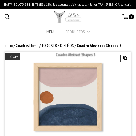
HASTA 3 CUOTAS SIN INTERÉS o 15% de descuento adicional pagando por TRANSFERENCIA bancaria.
0
MENÚ
PRODUCTOS
Inicio
/
Cuadros Home
/
TODOS LOS DISEÑOS
/
Cuadro Abstract Shapes 3
10
%
OFF