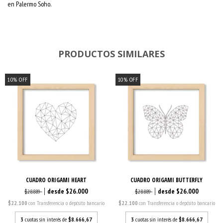
en Palermo Soho.
PRODUCTOS SIMILARES
10
%
OFF
10
%
OFF
CUADRO ORIGAMI HEART
CUADRO ORIGAMI BUTTERFLY
$26.000
$26.000
$28.889
$28.889
$22.100
con
Transferencia o depósito bancario
$22.100
con
Transferencia o depósito bancario
3
cuotas sin interés de
$8.666,67
3
cuotas sin interés de
$8.666,67