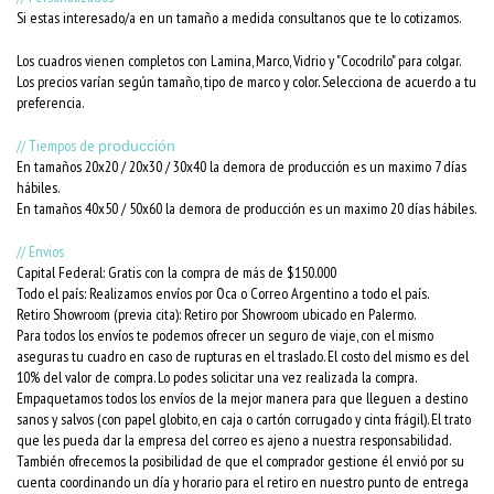
Si estas interesado/a en un tamaño a medida consultanos que te lo cotizamos.
Los cuadros vienen completos con Lamina, Marco, Vidrio y "Cocodrilo" para colgar.
Los precios varían según tamaño, tipo de marco y color. Selecciona de acuerdo a tu
preferencia.
// Tiempos de
producción
En tamaños 20x20 / 20x30 / 30x40 la demora de producción es un maximo 7 días
hábiles.
En tamaños 40x50 / 50x60 la demora de producción es un maximo 20 días hábiles.
// Envios
Capital Federal: Gratis con la compra de más de $150.000
Todo el país: Realizamos envíos por Oca o Correo Argentino a todo el país.
Retiro Showroom (previa cita): Retiro por Showroom ubicado en Palermo.
Para todos los envíos te podemos ofrecer un seguro de viaje, con el mismo
aseguras tu cuadro en caso de rupturas en el traslado. El costo del mismo es del
10% del valor de compra. Lo podes solicitar una vez realizada la compra.
Empaquetamos todos los envíos de la mejor manera para que lleguen a destino
sanos y salvos (con papel globito, en caja o cartón corrugado y cinta frágil). El trato
que les pueda dar la empresa del correo es ajeno a nuestra responsabilidad.
También ofrecemos la posibilidad de que el comprador gestione él envió por su
cuenta coordinando un día y horario para el retiro en nuestro punto de entrega