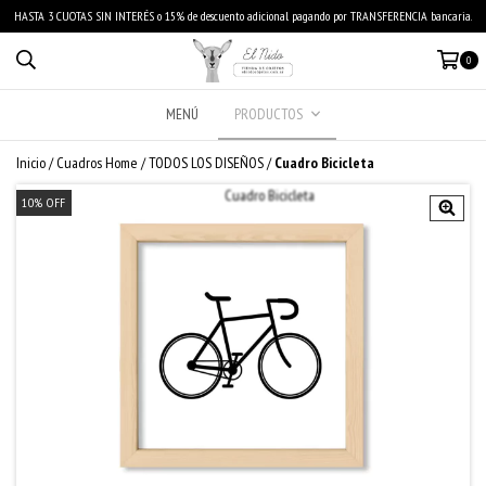
HASTA 3 CUOTAS SIN INTERÉS o 15% de descuento adicional pagando por TRANSFERENCIA bancaria.
0
MENÚ
PRODUCTOS
Inicio
/
Cuadros Home
/
TODOS LOS DISEÑOS
/
Cuadro Bicicleta
10
%
OFF