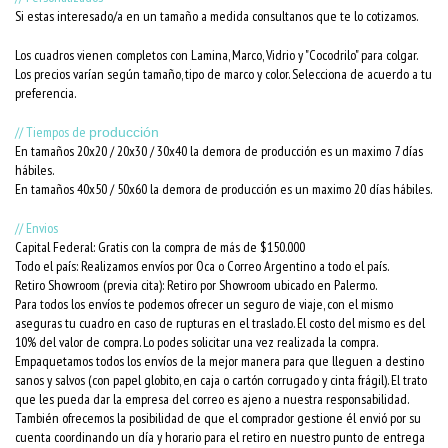
Si estas interesado/a en un tamaño a medida consultanos que te lo cotizamos.
Los cuadros vienen completos con Lamina, Marco, Vidrio y "Cocodrilo" para colgar.
Los precios varían según tamaño, tipo de marco y color. Selecciona de acuerdo a tu
preferencia.
// Tiempos de
producción
En tamaños 20x20 / 20x30 / 30x40 la demora de producción es un maximo 7 días
hábiles.
En tamaños 40x50 / 50x60 la demora de producción es un maximo 20 días hábiles.
// Envios
Capital Federal: Gratis con la compra de más de $150.000
Todo el país: Realizamos envíos por Oca o Correo Argentino a todo el país.
Retiro Showroom (previa cita): Retiro por Showroom ubicado en Palermo.
Para todos los envíos te podemos ofrecer un seguro de viaje, con el mismo
aseguras tu cuadro en caso de rupturas en el traslado. El costo del mismo es del
10% del valor de compra. Lo podes solicitar una vez realizada la compra.
Empaquetamos todos los envíos de la mejor manera para que lleguen a destino
sanos y salvos (con papel globito, en caja o cartón corrugado y cinta frágil). El trato
que les pueda dar la empresa del correo es ajeno a nuestra responsabilidad.
También ofrecemos la posibilidad de que el comprador gestione él envió por su
cuenta coordinando un día y horario para el retiro en nuestro punto de entrega