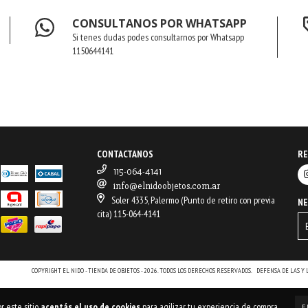
CONSULTANOS POR WHATSAPP
Si tenes dudas podes consultarnos por Whatsapp
1150644141
CONTACTANOS
RE
115-064-4141
info@elnidoobjetos.com.ar
Soler 4335, Palermo (Punto de retiro con previa
N
cita) 115-064-4141
COPYRIGHT EL NIDO - TIENDA DE OBJETOS - 2026. TODOS LOS DERECHOS RESERVADOS.
DEFENSA DE LAS Y
r este sitio
aceptás el uso de cookies
para agilizar tu experiencia de compra.
E