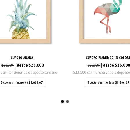
CUADRO ANANA
CUADRO FLAMINGO IN COLOR
$26.000
$26.00
$28.889
$28.889
0
con
Transferencia o depósito bancario
$22.100
con
Transferencia o depósito
3
cuotas sin interés de
$8.666,67
3
cuotas sin interés de
$8.666,67