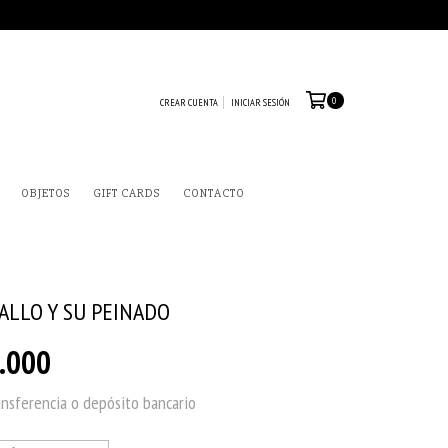
0
CREAR CUENTA
INICIAR SESIÓN
OBJETOS
GIFT CARDS
CONTACTO
ALLO Y SU PEINADO
.000
ansferencia o depósito bancario