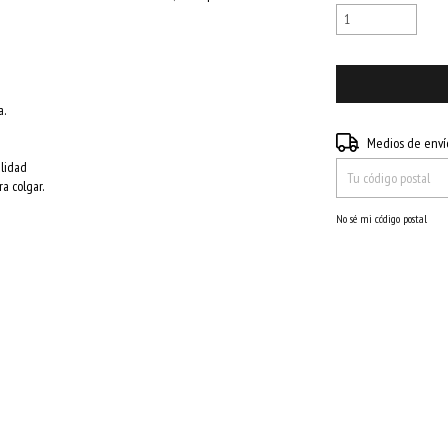
a.
Entregas para el CP:
Medios de enví
alidad
a colgar.
No sé mi código postal