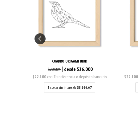
CUADRO ORIGAMI BIRD
0
$26.000
$28.889
o bancario
$22.100
con
Transferencia o depósito bancario
$22.10
7
3
cuotas sin interés de
$8.666,67