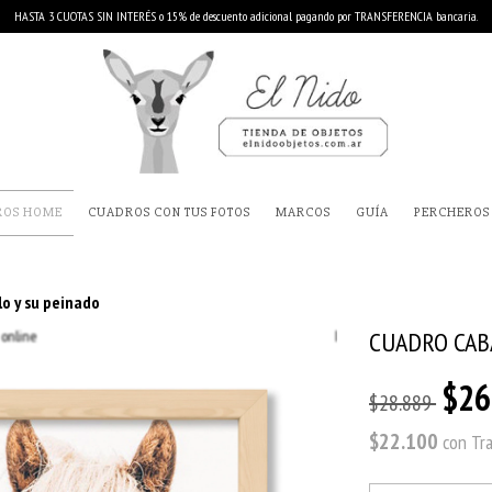
HASTA 3 CUOTAS SIN INTERÉS o 15% de descuento adicional pagando por TRANSFERENCIA bancaria.
ROS HOME
CUADROS CON TUS FOTOS
MARCOS
GUÍA
PERCHEROS
o y su peinado
CUADRO CAB
$26
$28.889
$22.100
con
Tr