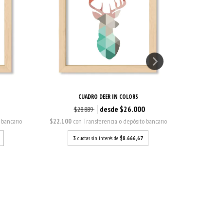
S
CUADRO DEER IN COLORS
0
$26.000
$28.889
 bancario
$22.100
con
Transferencia o depósito bancario
$22.100
3
cuotas sin interés de
$8.666,67