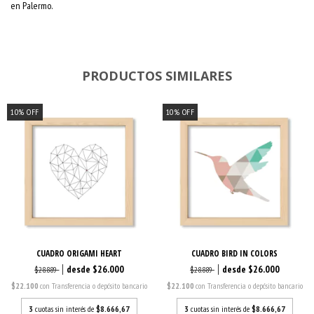
en Palermo.
PRODUCTOS SIMILARES
10
%
OFF
10
%
OFF
CUADRO ORIGAMI HEART
CUADRO BIRD IN COLORS
$26.000
$26.000
$28.889
$28.889
$22.100
con
Transferencia o depósito bancario
$22.100
con
Transferencia o depósito bancario
3
cuotas sin interés de
$8.666,67
3
cuotas sin interés de
$8.666,67