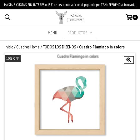
HASTA 3 CUOTAS SIN INTERÉS o 15% de descuento adicional pagando por TRANSFERENCIA bancaria.
0
MENÚ
PRODUCTOS
Inicio
/
Cuadros Home
/
TODOS LOS DISEÑOS
/
Cuadro Flamingo in colors
10
%
OFF