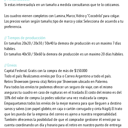
Si estas interesado/a en un tamaño a medida consultanos que te lo cotizamos.
Los cuadros vienen completos con Lamina, Marco, Vidrio y "Cocodrilo" para colgar.
Los precios varían según tamaño, tipo de marco y color. Selecciona de acuerdo a tu
preferencia.
// Tiempos de
producción
En tamaños 20x20 / 20x30 / 30x40 la demora de producción es un maximo 7 días
hábiles.
En tamaños 40x50 / 50x60 la demora de producción es un maximo 20 días hábiles.
// Envios
Capital Federal: Gratis con la compra de más de $150.000
Todo el país: Realizamos envíos por Oca o Correo Argentino a todo el país.
Retiro Showroom (previa cita): Retiro por Showroom ubicado en Palermo.
Para todos los envíos te podemos ofrecer un seguro de viaje, con el mismo
aseguras tu cuadro en caso de rupturas en el traslado. El costo del mismo es del
10% del valor de compra. Lo podes solicitar una vez realizada la compra.
Empaquetamos todos los envíos de la mejor manera para que lleguen a destino
sanos y salvos (con papel globito, en caja o cartón corrugado y cinta frágil). El trato
que les pueda dar la empresa del correo es ajeno a nuestra responsabilidad.
También ofrecemos la posibilidad de que el comprador gestione él envió por su
cuenta coordinando un día y horario para el retiro en nuestro punto de entrega