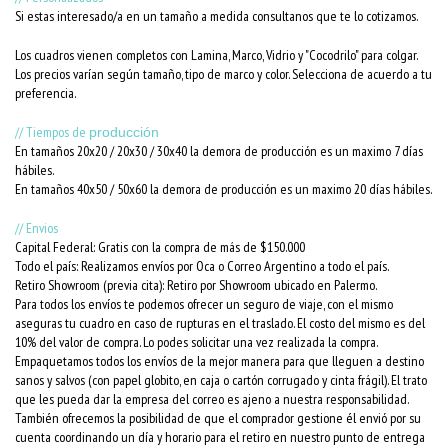
Si estas interesado/a en un tamaño a medida consultanos que te lo cotizamos.
Los cuadros vienen completos con Lamina, Marco, Vidrio y "Cocodrilo" para colgar.
Los precios varían según tamaño, tipo de marco y color. Selecciona de acuerdo a tu
preferencia.
// Tiempos de
producción
En tamaños 20x20 / 20x30 / 30x40 la demora de producción es un maximo 7 días
hábiles.
En tamaños 40x50 / 50x60 la demora de producción es un maximo 20 días hábiles.
// Envios
Capital Federal: Gratis con la compra de más de $150.000
Todo el país: Realizamos envíos por Oca o Correo Argentino a todo el país.
Retiro Showroom (previa cita): Retiro por Showroom ubicado en Palermo.
Para todos los envíos te podemos ofrecer un seguro de viaje, con el mismo
aseguras tu cuadro en caso de rupturas en el traslado. El costo del mismo es del
10% del valor de compra. Lo podes solicitar una vez realizada la compra.
Empaquetamos todos los envíos de la mejor manera para que lleguen a destino
sanos y salvos (con papel globito, en caja o cartón corrugado y cinta frágil). El trato
que les pueda dar la empresa del correo es ajeno a nuestra responsabilidad.
También ofrecemos la posibilidad de que el comprador gestione él envió por su
cuenta coordinando un día y horario para el retiro en nuestro punto de entrega