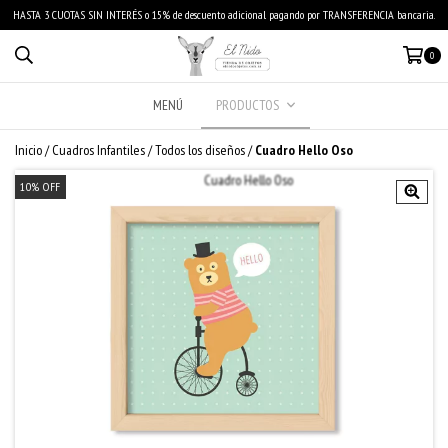
HASTA 3 CUOTAS SIN INTERÉS o 15% de descuento adicional pagando por TRANSFERENCIA bancaria.
0
MENÚ
PRODUCTOS
Inicio
/
Cuadros Infantiles
/
Todos los diseños
/
Cuadro Hello Oso
10
%
OFF