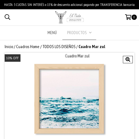
HASTA 3 CUOTAS SIN INTERÉS o 15% de descuento adicional pagando por TRANSFERENCIA bancaria.
0
MENÚ
PRODUCTOS
Inicio
/
Cuadros Home
/
TODOS LOS DISEÑOS
/
Cuadro Mar zul
10
%
OFF