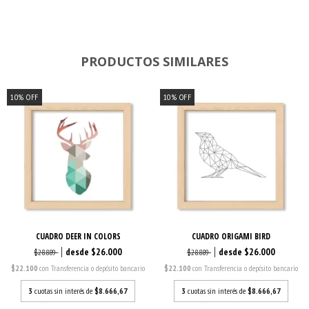
PRODUCTOS SIMILARES
10
%
OFF
10
%
OFF
CUADRO DEER IN COLORS
CUADRO ORIGAMI BIRD
$26.000
$26.000
$28.889
$28.889
$22.100
con
Transferencia o depósito bancario
$22.100
con
Transferencia o depósito bancario
3
cuotas sin interés de
$8.666,67
3
cuotas sin interés de
$8.666,67