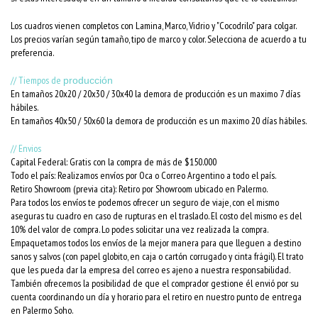
Los cuadros vienen completos con Lamina, Marco, Vidrio y "Cocodrilo" para colgar.
Los precios varían según tamaño, tipo de marco y color. Selecciona de acuerdo a tu
preferencia.
// Tiempos de
producción
En tamaños 20x20 / 20x30 / 30x40 la demora de producción es un maximo 7 días
hábiles.
En tamaños 40x50 / 50x60 la demora de producción es un maximo 20 días hábiles.
// Envios
Capital Federal: Gratis con la compra de más de $150.000
Todo el país: Realizamos envíos por Oca o Correo Argentino a todo el país.
Retiro Showroom (previa cita): Retiro por Showroom ubicado en Palermo.
Para todos los envíos te podemos ofrecer un seguro de viaje, con el mismo
aseguras tu cuadro en caso de rupturas en el traslado. El costo del mismo es del
10% del valor de compra. Lo podes solicitar una vez realizada la compra.
Empaquetamos todos los envíos de la mejor manera para que lleguen a destino
sanos y salvos (con papel globito, en caja o cartón corrugado y cinta frágil). El trato
que les pueda dar la empresa del correo es ajeno a nuestra responsabilidad.
También ofrecemos la posibilidad de que el comprador gestione él envió por su
cuenta coordinando un día y horario para el retiro en nuestro punto de entrega
en Palermo Soho.