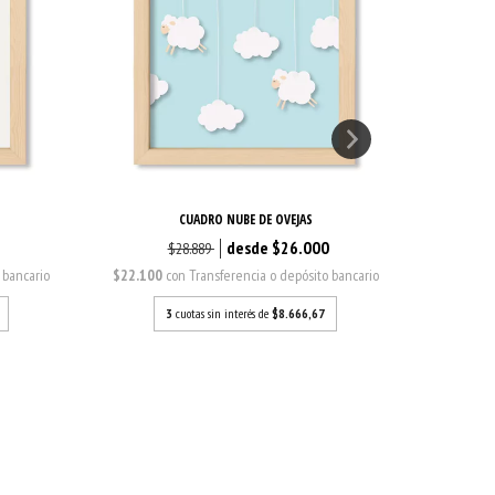
CUADRO NUBE DE OVEJAS
0
$26.000
$28.889
 bancario
$22.100
con
Transferencia o depósito bancario
$22.100
3
cuotas sin interés de
$8.666,67