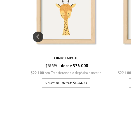
CUADRO GIRAFFE
0
$26.000
$28.889
o bancario
$22.100
con
Transferencia o depósito bancario
$22.10
7
3
cuotas sin interés de
$8.666,67