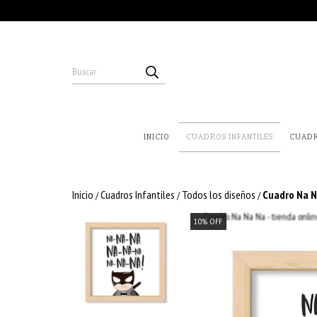
INICIO
CUADROS INFANTILES
CUAD
Inicio
Cuadros Infantiles
Todos los diseños
Cuadro Na N
/
/
/
10
%
OFF