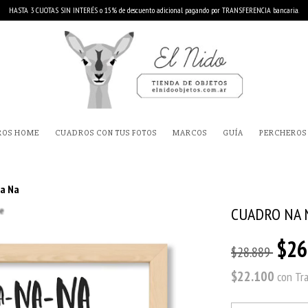
HASTA 3 CUOTAS SIN INTERÉS o 15% de descuento adicional pagando por TRANSFERENCIA bancaria.
ROS HOME
CUADROS CON TUS FOTOS
MARCOS
GUÍA
PERCHEROS
a Na
CUADRO NA 
$26
$28.889
$22.100
con
Tr