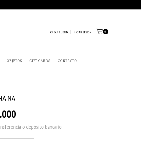
0
CREAR CUENTA
INICIAR SESIÓN
OBJETOS
GIFT CARDS
CONTACTO
NA NA
.000
ansferencia o depósito bancario