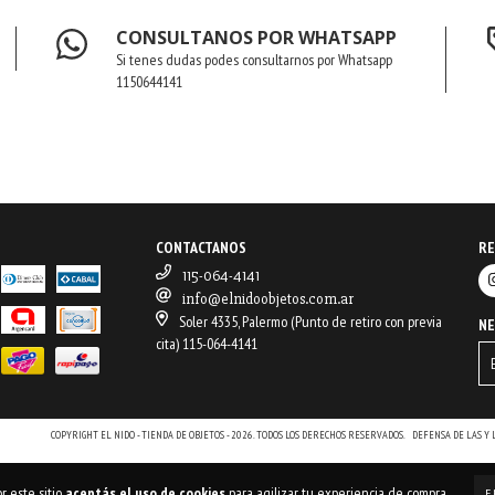
CONSULTANOS POR WHATSAPP
Si tenes dudas podes consultarnos por Whatsapp
1150644141
CONTACTANOS
RE
115-064-4141
info@elnidoobjetos.com.ar
Soler 4335, Palermo (Punto de retiro con previa
N
cita) 115-064-4141
COPYRIGHT EL NIDO - TIENDA DE OBJETOS - 2026. TODOS LOS DERECHOS RESERVADOS.
DEFENSA DE LAS Y
r este sitio
aceptás el uso de cookies
para agilizar tu experiencia de compra.
E