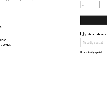
a.
Entregas para el CP:
Medios de enví
alidad
a colgar.
No sé mi código postal