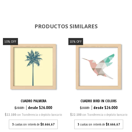
PRODUCTOS SIMILARES
10
%
OFF
10
%
OFF
CUADRO PALMERA
CUADRO BIRD IN COLORS
$26.000
$26.000
$28.889
$28.889
$22.100
con
Transferencia o depósito bancario
$22.100
con
Transferencia o depósito bancario
3
cuotas sin interés de
$8.666,67
3
cuotas sin interés de
$8.666,67