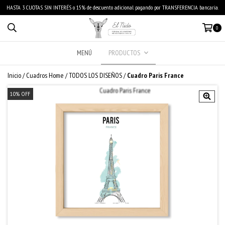
HASTA 3 CUOTAS SIN INTERÉS o 15% de descuento adicional pagando por TRANSFERENCIA bancaria.
0
MENÚ
PRODUCTOS
Inicio
/
Cuadros Home
/
TODOS LOS DISEÑOS
/
Cuadro Paris France
10
%
OFF