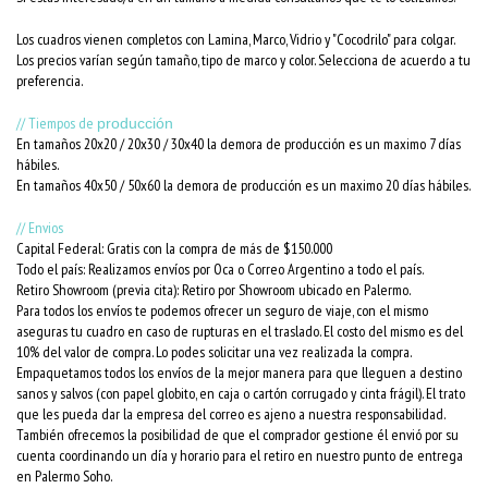
Los cuadros vienen completos con Lamina, Marco, Vidrio y "Cocodrilo" para colgar.
Los precios varían según tamaño, tipo de marco y color. Selecciona de acuerdo a tu
preferencia.
// Tiempos de
producción
En tamaños 20x20 / 20x30 / 30x40 la demora de producción es un maximo 7 días
hábiles.
En tamaños 40x50 / 50x60 la demora de producción es un maximo 20 días hábiles.
// Envios
Capital Federal: Gratis con la compra de más de $150.000
Todo el país: Realizamos envíos por Oca o Correo Argentino a todo el país.
Retiro Showroom (previa cita): Retiro por Showroom ubicado en Palermo.
Para todos los envíos te podemos ofrecer un seguro de viaje, con el mismo
aseguras tu cuadro en caso de rupturas en el traslado. El costo del mismo es del
10% del valor de compra. Lo podes solicitar una vez realizada la compra.
Empaquetamos todos los envíos de la mejor manera para que lleguen a destino
sanos y salvos (con papel globito, en caja o cartón corrugado y cinta frágil). El trato
que les pueda dar la empresa del correo es ajeno a nuestra responsabilidad.
También ofrecemos la posibilidad de que el comprador gestione él envió por su
cuenta coordinando un día y horario para el retiro en nuestro punto de entrega
en Palermo Soho.