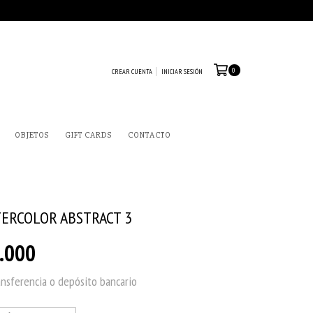
0
CREAR CUENTA
INICIAR SESIÓN
OBJETOS
GIFT CARDS
CONTACTO
ERCOLOR ABSTRACT 3
.000
ansferencia o depósito bancario