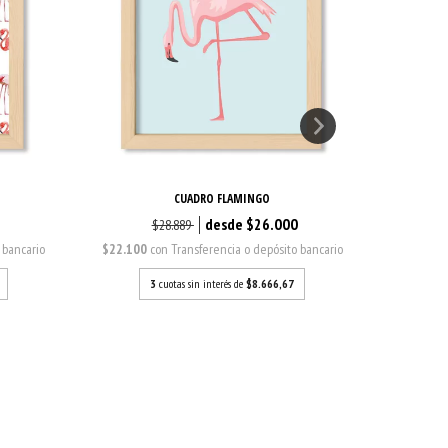
CUADRO FLAMINGO
0
$26.000
$28.889
 bancario
$22.100
con
Transferencia o depósito bancario
$22.100
3
cuotas sin interés de
$8.666,67