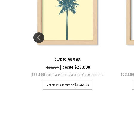
CUADRO PALMERA
0
$26.000
$28.889
o bancario
$22.100
con
Transferencia o depósito bancario
$22.10
7
3
cuotas sin interés de
$8.666,67