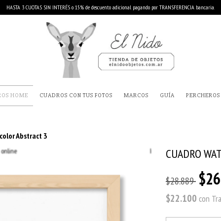
HASTA 3 CUOTAS SIN INTERÉS o 15% de descuento adicional pagando por TRANSFERENCIA bancaria.
ROS HOME
CUADROS CON TUS FOTOS
MARCOS
GUÍA
PERCHEROS
olor Abstract 3
CUADRO WAT
$26
$28.889
$22.100
con
Tr