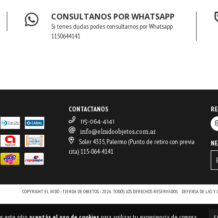
CONSULTANOS POR WHATSAPP
Si tenes dudas podes consultarnos por Whatsapp
1150644141
CONTACTANOS
RE
115-064-4141
info@elnidoobjetos.com.ar
Soler 4335, Palermo (Punto de retiro con previa
N
cita) 115-064-4141
COPYRIGHT EL NIDO - TIENDA DE OBJETOS - 2026. TODOS LOS DERECHOS RESERVADOS.
DEFENSA DE LAS Y
r este sitio
aceptás el uso de cookies
para agilizar tu experiencia de compra.
E