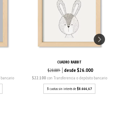
CUADRO RABBIT
0
$26.000
$28.889
 bancario
$22.100
con
Transferencia o depósito bancario
$22.100
3
cuotas sin interés de
$8.666,67