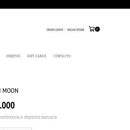
0
CREAR CUENTA
INICIAR SESIÓN
OBJETOS
GIFT CARDS
CONTACTO
M MOON
.000
ansferencia o depósito bancario