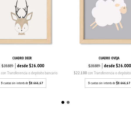
CUADRO DEER
CUADRO OVEJA
$26.000
$26.00
$28.889
$28.889
0
con
Transferencia o depósito bancario
$22.100
con
Transferencia o depósito
3
cuotas sin interés de
$8.666,67
3
cuotas sin interés de
$8.666,67