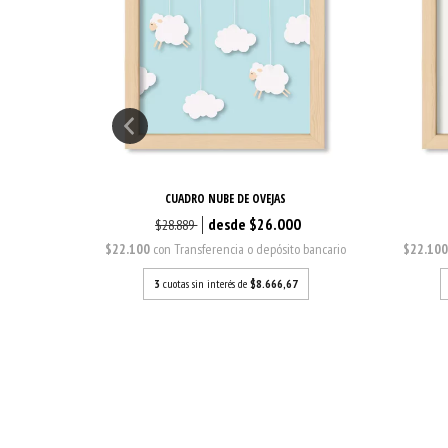
CUADRO NUBE DE OVEJAS
0
$26.000
$28.889
o bancario
$22.100
con
Transferencia o depósito bancario
$22.10
7
3
cuotas sin interés de
$8.666,67