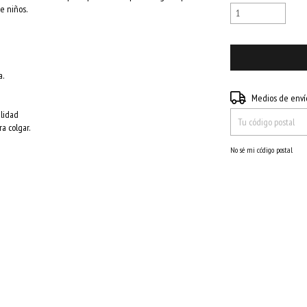
e niños.
a.
Entregas para el CP:
Medios de enví
alidad
a colgar.
No sé mi código postal