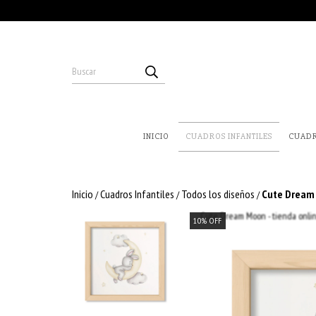
INICIO
CUADROS INFANTILES
CUAD
Inicio
Cuadros Infantiles
Todos los diseños
Cute Dream
/
/
/
10
%
OFF