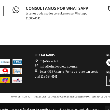
CONSULTANOS POR WHATSAPP
Si tenes dudas podes consultarnos por Whatsapp
1150644141
CONTACTANOS
RE
115-064-4141
info@elnidoobjetos.com.ar
Soler 4335, Palermo (Punto de retiro con previa
N
cita) 115-064-4141
COPYRIGHT EL NIDO - TIENDA DE OBJETOS - 2026. TODOS LOS DERECHOS RESERVADOS.
DEFENSA DE LAS Y
r este sitio
aceptás el uso de cookies
para agilizar tu experiencia de compra.
E