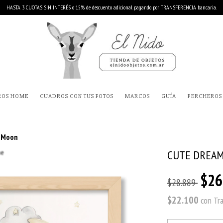
HASTA 3 CUOTAS SIN INTERÉS o 15% de descuento adicional pagando por TRANSFERENCIA bancaria.
ROS HOME
CUADROS CON TUS FOTOS
MARCOS
GUÍA
PERCHEROS
 Moon
CUTE DREA
$26
$28.889
$22.100
con
Tr