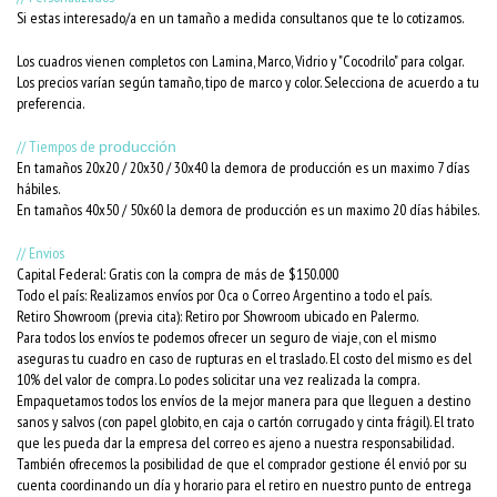
Si estas interesado/a en un tamaño a medida consultanos que te lo cotizamos.
Los cuadros vienen completos con Lamina, Marco, Vidrio y "Cocodrilo" para colgar.
Los precios varían según tamaño, tipo de marco y color. Selecciona de acuerdo a tu
preferencia.
// Tiempos de
producción
En tamaños 20x20 / 20x30 / 30x40 la demora de producción es un maximo 7 días
hábiles.
En tamaños 40x50 / 50x60 la demora de producción es un maximo 20 días hábiles.
// Envios
Capital Federal: Gratis con la compra de más de $150.000
Todo el país: Realizamos envíos por Oca o Correo Argentino a todo el país.
Retiro Showroom (previa cita): Retiro por Showroom ubicado en Palermo.
Para todos los envíos te podemos ofrecer un seguro de viaje, con el mismo
aseguras tu cuadro en caso de rupturas en el traslado. El costo del mismo es del
10% del valor de compra. Lo podes solicitar una vez realizada la compra.
Empaquetamos todos los envíos de la mejor manera para que lleguen a destino
sanos y salvos (con papel globito, en caja o cartón corrugado y cinta frágil). El trato
que les pueda dar la empresa del correo es ajeno a nuestra responsabilidad.
También ofrecemos la posibilidad de que el comprador gestione él envió por su
cuenta coordinando un día y horario para el retiro en nuestro punto de entrega