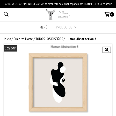
HASTA 3 CUOTAS SIN INTERÉS o 15% de descuento adicional pagando por TRANSFERENCIA bancaria.
0
MENÚ
PRODUCTOS
Inicio
/
Cuadros Home
/
TODOS LOS DISEÑOS
/
Human Abstraction 4
10
%
OFF