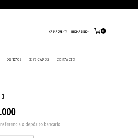
0
CREAR CUENTA
INICIAR SESIÓN
OBJETOS
GIFT CARDS
CONTACTO
 1
.000
ansferencia o depósito bancario