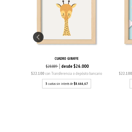
CUADRO GIRAFFE
0
$26.000
$28.889
o bancario
$22.100
con
Transferencia o depósito bancario
$22.10
7
3
cuotas sin interés de
$8.666,67