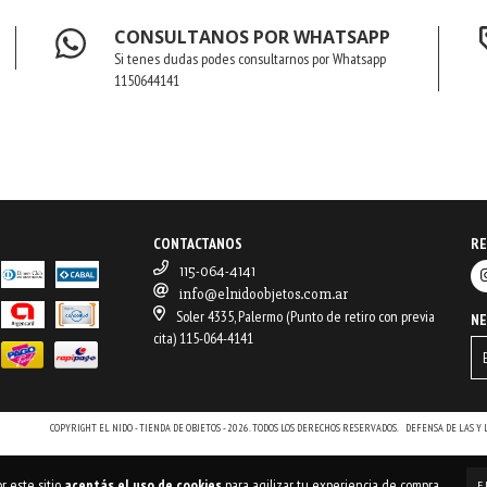
CONSULTANOS POR WHATSAPP
Si tenes dudas podes consultarnos por Whatsapp
1150644141
CONTACTANOS
RE
115-064-4141
info@elnidoobjetos.com.ar
Soler 4335, Palermo (Punto de retiro con previa
N
cita) 115-064-4141
COPYRIGHT EL NIDO - TIENDA DE OBJETOS - 2026. TODOS LOS DERECHOS RESERVADOS.
DEFENSA DE LAS Y
r este sitio
aceptás el uso de cookies
para agilizar tu experiencia de compra.
E