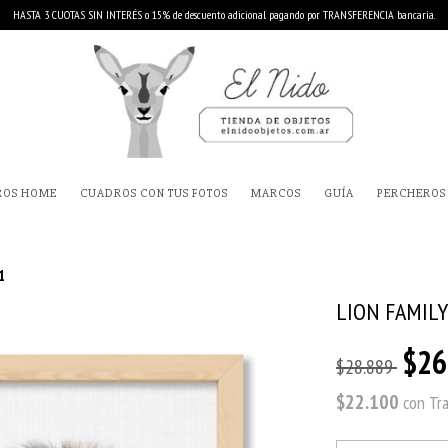
HASTA 3 CUOTAS SIN INTERÉS o 15% de descuento adicional pagando por TRANSFERENCIA bancaria.
ROS HOME
CUADROS CON TUS FOTOS
MARCOS
GUÍA
PERCHEROS
1
LION FAMILY
$26
$28.889
$22.100
con
Tr