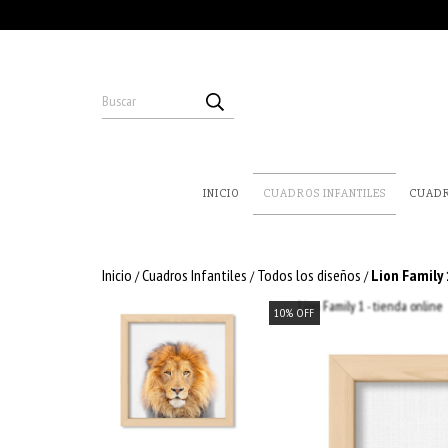
INICIO
CUADROS INFANTILES
CUAD
Inicio
Cuadros Infantiles
Todos los diseños
Lion Family 
/
/
/
10
%
OFF