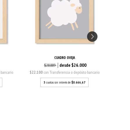
CUADRO OVEJA
0
$26.000
$28.889
 bancario
$22.100
con
Transferencia o depósito bancario
$22.100
3
cuotas sin interés de
$8.666,67