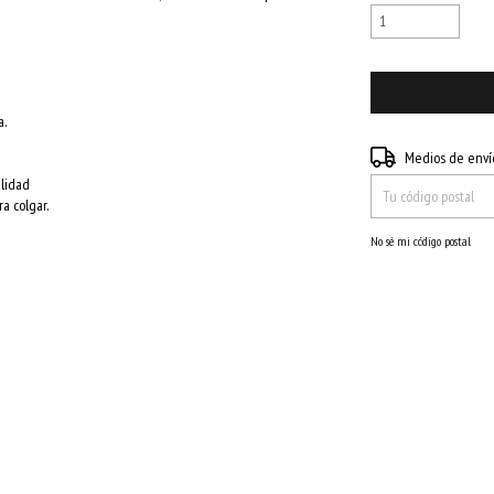
a.
Entregas para el CP:
Medios de enví
alidad
a colgar.
No sé mi código postal