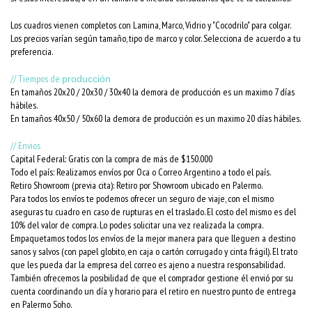
Los cuadros vienen completos con Lamina, Marco, Vidrio y "Cocodrilo" para colgar.
Los precios varían según tamaño, tipo de marco y color. Selecciona de acuerdo a tu
preferencia.
// Tiempos de
producción
En tamaños 20x20 / 20x30 / 30x40 la demora de producción es un maximo 7 días
hábiles.
En tamaños 40x50 / 50x60 la demora de producción es un maximo 20 días hábiles.
// Envios
Capital Federal: Gratis con la compra de más de $150.000
Todo el país: Realizamos envíos por Oca o Correo Argentino a todo el país.
Retiro Showroom (previa cita): Retiro por Showroom ubicado en Palermo.
Para todos los envíos te podemos ofrecer un seguro de viaje, con el mismo
aseguras tu cuadro en caso de rupturas en el traslado. El costo del mismo es del
10% del valor de compra. Lo podes solicitar una vez realizada la compra.
Empaquetamos todos los envíos de la mejor manera para que lleguen a destino
sanos y salvos (con papel globito, en caja o cartón corrugado y cinta frágil). El trato
que les pueda dar la empresa del correo es ajeno a nuestra responsabilidad.
También ofrecemos la posibilidad de que el comprador gestione él envió por su
cuenta coordinando un día y horario para el retiro en nuestro punto de entrega
en Palermo Soho.