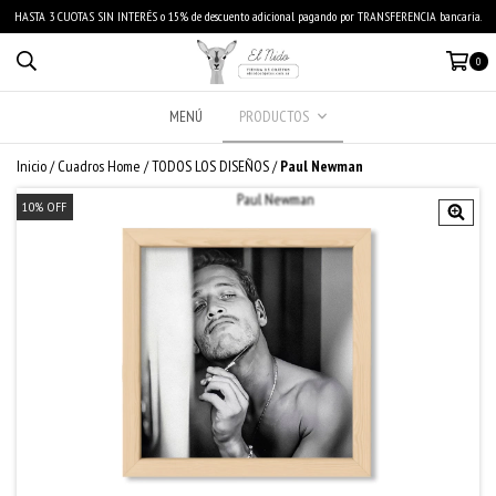
HASTA 3 CUOTAS SIN INTERÉS o 15% de descuento adicional pagando por TRANSFERENCIA bancaria.
0
MENÚ
PRODUCTOS
Inicio
/
Cuadros Home
/
TODOS LOS DISEÑOS
/
Paul Newman
10
%
OFF