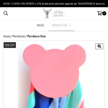
HASTA 3 CUOTAS SIN INTERÉS o 15% de descuento adicional pagando por TRANSFERENCIA bancaria.
0
MENÚ
PRODUCTOS
Inicio
/
Percheros
/
Perchero Oso
10
%
OFF