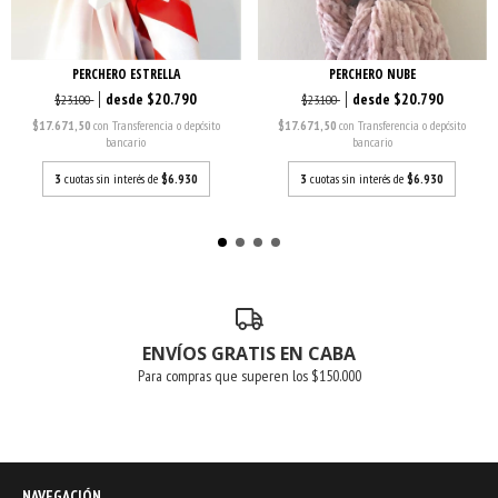
PERCHERO ESTRELLA
PERCHERO NUBE
$20.790
$20.790
$23.100
$23.100
$17.671,50
con
Transferencia o depósito
$17.671,50
con
Transferencia o depósito
bancario
bancario
3
cuotas sin interés de
$6.930
3
cuotas sin interés de
$6.930
ENVÍOS GRATIS EN CABA
Para compras que superen los $150.000
NAVEGACIÓN