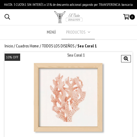
HASTA 3 CUOTAS SIN INTERÉS o 15% de descuento adicional pagando por TRANSFERENCIA bancaria.
0
MENÚ
PRODUCTOS
Inicio
/
Cuadros Home
/
TODOS LOS DISEÑOS
/
Sea Coral 1
10
%
OFF