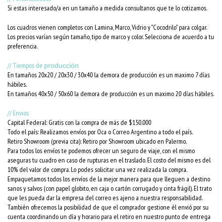
Si estas interesado/a en un tamaño a medida consultanos que te lo cotizamos.
Los cuadros vienen completos con Lamina, Marco, Vidrio y "Cocodrilo" para colgar.
Los precios varían según tamaño, tipo de marco y color. Selecciona de acuerdo a tu
preferencia.
// Tiempos de
producción
En tamaños 20x20 / 20x30 / 30x40 la demora de producción es un maximo 7 días
hábiles.
En tamaños 40x50 / 50x60 la demora de producción es un maximo 20 días hábiles.
// Envios
Capital Federal: Gratis con la compra de más de $150.000
Todo el país: Realizamos envíos por Oca o Correo Argentino a todo el país.
Retiro Showroom (previa cita): Retiro por Showroom ubicado en Palermo.
Para todos los envíos te podemos ofrecer un seguro de viaje, con el mismo
aseguras tu cuadro en caso de rupturas en el traslado. El costo del mismo es del
10% del valor de compra. Lo podes solicitar una vez realizada la compra.
Empaquetamos todos los envíos de la mejor manera para que lleguen a destino
sanos y salvos (con papel globito, en caja o cartón corrugado y cinta frágil). El trato
que les pueda dar la empresa del correo es ajeno a nuestra responsabilidad.
También ofrecemos la posibilidad de que el comprador gestione él envió por su
cuenta coordinando un día y horario para el retiro en nuestro punto de entrega