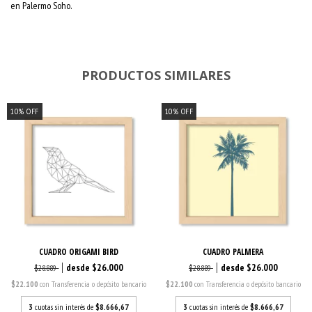
en Palermo Soho.
PRODUCTOS SIMILARES
10
%
OFF
10
%
OFF
CUADRO ORIGAMI BIRD
CUADRO PALMERA
$26.000
$26.000
$28.889
$28.889
$22.100
con
Transferencia o depósito bancario
$22.100
con
Transferencia o depósito bancario
3
cuotas sin interés de
$8.666,67
3
cuotas sin interés de
$8.666,67