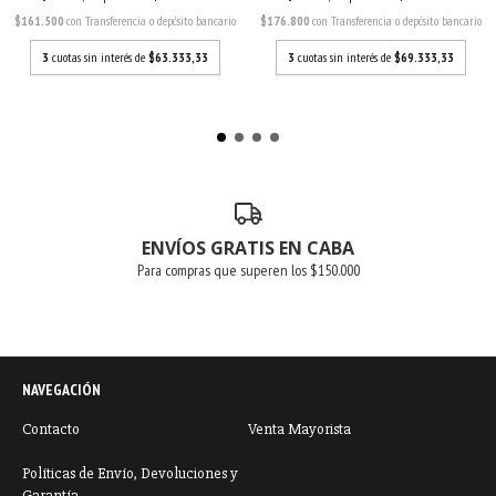
$161.500
con
Transferencia o depósito bancario
$176.800
con
Transferencia o depósito bancario
3
cuotas sin interés de
$63.333,33
3
cuotas sin interés de
$69.333,33
ENVÍOS GRATIS EN CABA
Para compras que superen los $150.000
NAVEGACIÓN
Contacto
Venta Mayorista
Políticas de Envío, Devoluciones y
Garantía