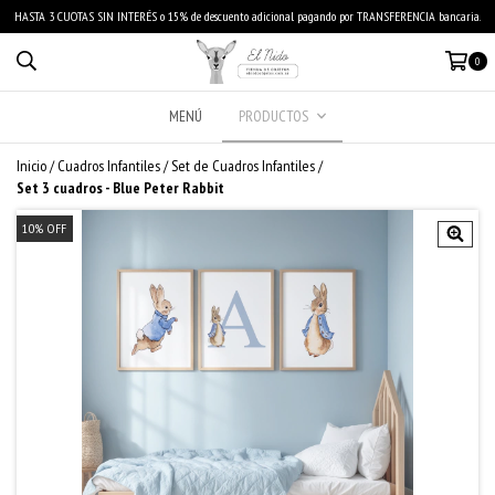
HASTA 3 CUOTAS SIN INTERÉS o 15% de descuento adicional pagando por TRANSFERENCIA bancaria.
0
MENÚ
PRODUCTOS
Inicio
/
Cuadros Infantiles
/
Set de Cuadros Infantiles
/
Set 3 cuadros - Blue Peter Rabbit
10
%
OFF