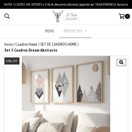
HASTA 3 CUOTAS SIN INTERÉS o 15% de descuento adicional pagando por TRANSFERENCIA bancaria.
0
MENÚ
PRODUCTOS
Inicio
/
Cuadros Home
/
SET DE CUADROS HOME
/
Set 3 Cuadros Dream Abstracto
10
%
OFF