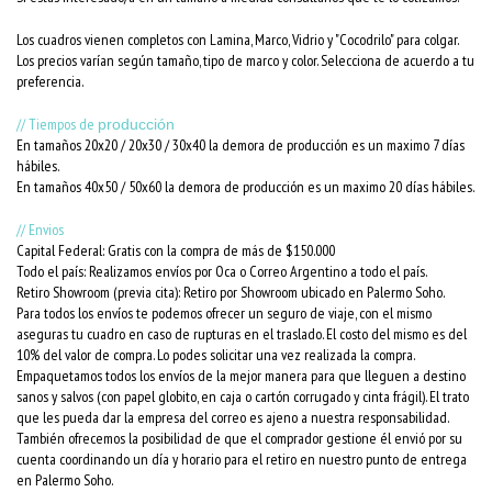
Los cuadros vienen completos con Lamina, Marco, Vidrio y "Cocodrilo" para colgar.
Los precios varían según tamaño, tipo de marco y color. Selecciona de acuerdo a tu
preferencia.
// Tiempos de
producción
En tamaños 20x20 / 20x30 / 30x40 la demora de producción es un maximo 7 días
hábiles.
En tamaños 40x50 / 50x60 la demora de producción es un maximo 20 días hábiles.
// Envios
Capital Federal: Gratis con la compra de más de $150.000
Todo el país: Realizamos envíos por Oca o Correo Argentino a todo el país.
Retiro Showroom (previa cita): Retiro por Showroom ubicado en Palermo Soho.
Para todos los envíos te podemos ofrecer un seguro de viaje, con el mismo
aseguras tu cuadro en caso de rupturas en el traslado. El costo del mismo es del
10% del valor de compra. Lo podes solicitar una vez realizada la compra.
Empaquetamos todos los envíos de la mejor manera para que lleguen a destino
sanos y salvos (con papel globito, en caja o cartón corrugado y cinta frágil). El trato
que les pueda dar la empresa del correo es ajeno a nuestra responsabilidad.
También ofrecemos la posibilidad de que el comprador gestione él envió por su
cuenta coordinando un día y horario para el retiro en nuestro punto de entrega
en Palermo Soho.