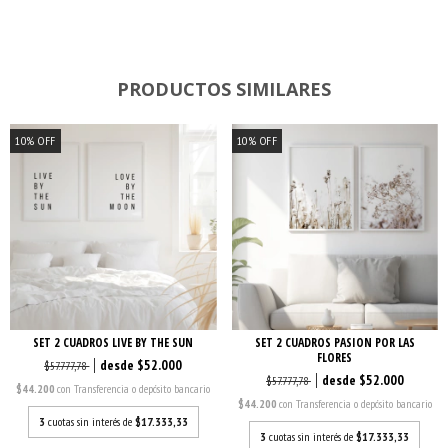
PRODUCTOS SIMILARES
10
%
OFF
10
%
OFF
SET 2 CUADROS LIVE BY THE SUN
SET 2 CUADROS PASION POR LAS
FLORES
$52.000
$57.777,78
$52.000
$57.777,78
$44.200
con
Transferencia o depósito bancario
$44.200
con
Transferencia o depósito bancario
3
cuotas sin interés de
$17.333,33
3
cuotas sin interés de
$17.333,33