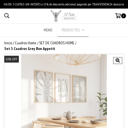
HASTA 3 CUOTAS SIN INTERÉS o 15% de descuento adicional pagando por TRANSFERENCIA bancaria.
0
MENÚ
PRODUCTOS
Inicio
/
Cuadros Home
/
SET DE CUADROS HOME
/
Set 3 Cuadros Grey Bon Appetit
10
%
OFF