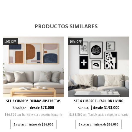
PRODUCTOS SIMILARES
10
%
OFF
10
%
OFF
SET 3 CUADROS FORMAS ABSTRACTAS
SET 6 CUADROS - FASHION LIVING
$78.000
$198.000
$86.666,67
$220.000
$66.300
con
Transferencia o depósito bancario
$168.300
con
Transferencia o depósito bancario
3
cuotas sin interés de
$26.000
3
cuotas sin interés de
$66.000