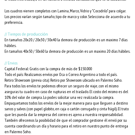
Los cuadros vienen completos con Lamina, Marco, Vidrio y "Cocodrilo" para colgar.
Los precios varían según tamaño, tipo de marco y color. Selecciona de acuerdo a tu
preferencia.
// Tiempos de
producción
En tamaños 20x20 / 20x30 / 30x40 la demora de producción es un maximo 7 días
hábiles.
En tamaños 40x50 / 50x60 la demora de producción es un maximo 20 días hábiles.
// Envios
Capital Federal: Gratis con la compra de más de $150.000
Todo el país: Realizamos envíos por Oca o Correo Argentino a todo el país.
Retiro Showroom (previa cita): Retiro por Showroom ubicado en Palermo Soho.
Para todos los envíos te podemos ofrecer un seguro de viaje, con el mismo
aseguras tu cuadro en caso de rupturas en el traslado. El costo del mismo es del
10% del valor de compra. Lo podes solicitar una vez realizada la compra.
Empaquetamos todos los envíos de la mejor manera para que lleguen a destino
sanos y salvos (con papel globito, en caja o cartón corrugado y cinta frágil). El trato
que les pueda dar la empresa del correo es ajeno a nuestra responsabilidad.
También ofrecemos la posibilidad de que el comprador gestione él envió por su
cuenta coordinando un día y horario para el retiro en nuestro punto de entrega
en Palermo Soho.