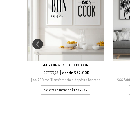
ORIDO
SET 2 CUADROS - COOL KITCHEN
00
$52.000
$57.777,78
o bancario
$44.200
con
Transferencia o depósito bancario
$66.30
3
3
cuotas sin interés de
$17.333,33