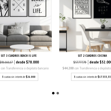
SET 3 CUADROS BEACH IS LIFE
SET 2 CUADROS COCINA
$78.000
$52.00
$86.666,67
$57.777,78
0
con
Transferencia o depósito bancario
$44.200
con
Transferencia o depósito
3
cuotas sin interés de
$26.000
3
cuotas sin interés de
$17.333,33