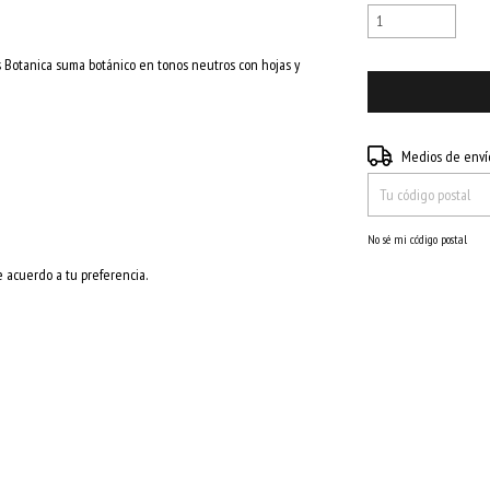
is Botanica suma botánico en tonos neutros con hojas y
Entregas para el CP:
Medios de enví
No sé mi código postal
e acuerdo a tu preferencia.