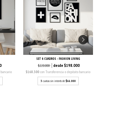
SET 6 CUADROS - FASHION LIVING
S
0
$198.000
$220.000
 bancario
$168.300
con
Transferencia o depósito bancario
$44.200
3
cuotas sin interés de
$66.000