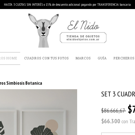
HASTA 3 CUOTAS SIN INTERÉS o 15% de descuento adicional pagando por TRANSFERENCIA bancaria.
ROS HOME
CUADROS CON TUS FOTOS
MARCOS
GUÍA
PERCHEROS
ros Simbiosis Botanica
SET 3 CUADR
$
$86.666,67
$66.300
con
Tr