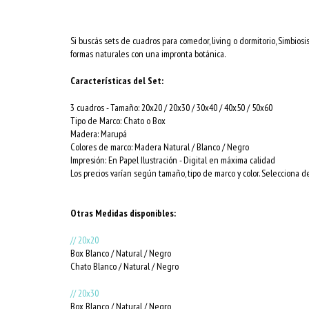
Si buscás sets de cuadros para comedor, living o dormitorio, Simbios
formas naturales con una impronta botánica.
Características del Set:
3 cuadros -
Tamaño
: 20x20 / 20x30 / 30x40 / 40x50 / 50x60
Tipo de Marco: Chato o Box
Madera: Marupá
Colores de marco: Madera Natural / Blanco / Negro
Impresión: En Papel Ilustración - Digital en máxima calidad
Los precios varían según tamaño, tipo de marco y color. Selecciona d
Otras Medidas disponibles:
// 20x20
Box Blanco / Natural / Negro
Chato Blanco / Natural / Negro
// 20x30
Box Blanco / Natural / Negro