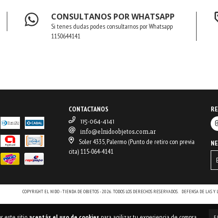
CONSULTANOS POR WHATSAPP
Si tenes dudas podes consultarnos por Whatsapp
1150644141
CONTACTANOS
RE
115-064-4141
info@elnidoobjetos.com.ar
Soler 4335, Palermo (Punto de retiro con previa
N
cita) 115-064-4141
COPYRIGHT EL NIDO - TIENDA DE OBJETOS - 2026. TODOS LOS DERECHOS RESERVADOS.
DEFENSA DE LAS Y
r este sitio
aceptás el uso de cookies
para agilizar tu experiencia de compra.
E