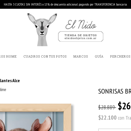
HASTA 3 CUOTAS SIN INTERÉS o 15% de descuento adicional pagando por TRANSFERENCIA bancaria.
ROS HOME
CUADROS CON TUS FOTOS
MARCOS
GUÍA
PERCHEROS
llantes Alce
SONRISAS B
$26
$28.889
$22.100
con
Tr