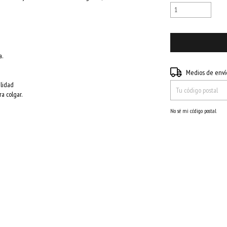
a.
Entregas para el CP:
Medios de enví
alidad
a colgar.
No sé mi código postal