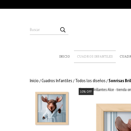
INICIO
CUADROS INFANTILES
CUAD
Inicio
Cuadros Infantiles
Todos los diseños
Sonrisas Bri
/
/
/
10
%
OFF