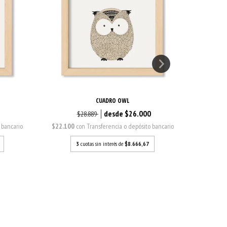
CUADRO OWL
0
$26.000
$28.889
 bancario
$22.100
con
Transferencia o depósito bancario
$22.100
3
cuotas sin interés de
$8.666,67