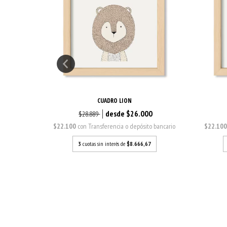
CUADRO LION
0
$26.000
$28.889
o bancario
$22.100
con
Transferencia o depósito bancario
$22.10
7
3
cuotas sin interés de
$8.666,67