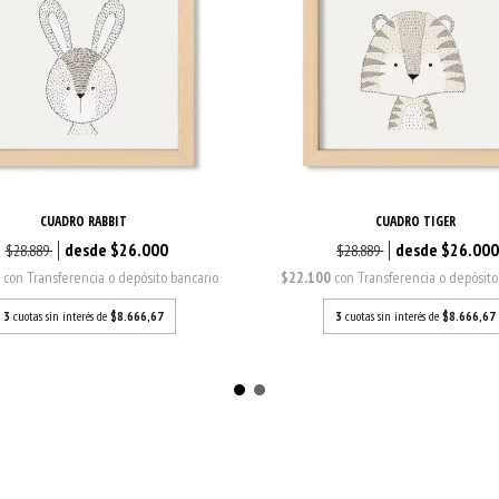
CUADRO RABBIT
CUADRO TIGER
$26.000
$26.00
$28.889
$28.889
0
con
Transferencia o depósito bancario
$22.100
con
Transferencia o depósito
3
cuotas sin interés de
$8.666,67
3
cuotas sin interés de
$8.666,67