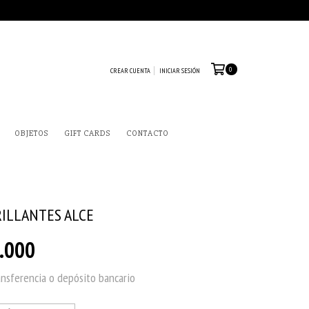
0
CREAR CUENTA
INICIAR SESIÓN
OBJETOS
GIFT CARDS
CONTACTO
RILLANTES ALCE
.000
ansferencia o depósito bancario