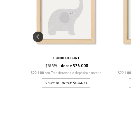
CUADRO ELEPHANT
0
$26.000
$28.889
o bancario
$22.100
con
Transferencia o depósito bancario
$22.10
7
3
cuotas sin interés de
$8.666,67