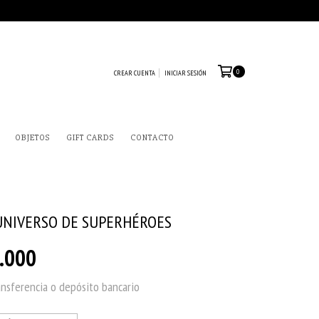
0
CREAR CUENTA
INICIAR SESIÓN
OBJETOS
GIFT CARDS
CONTACTO
NIVERSO DE SUPERHÉROES
.000
ansferencia o depósito bancario