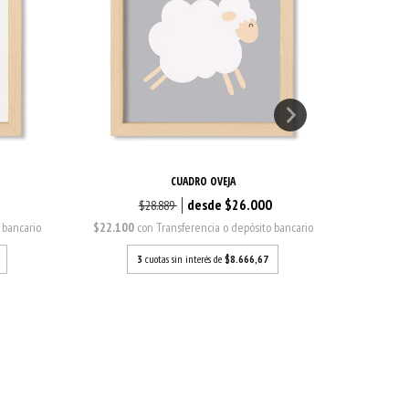
CUADRO OVEJA
0
$26.000
$28.889
 bancario
$22.100
con
Transferencia o depósito bancario
$22.100
3
cuotas sin interés de
$8.666,67