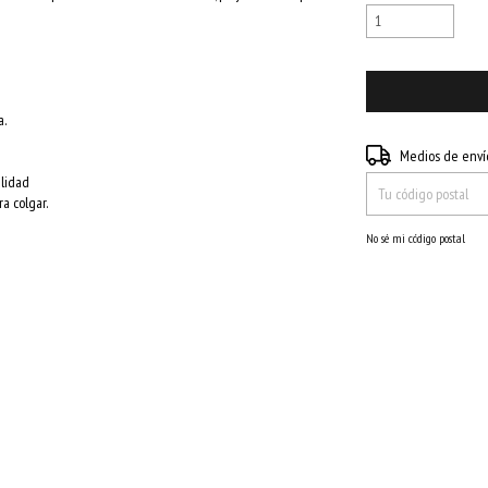
a.
Entregas para el CP:
Medios de enví
alidad
a colgar.
No sé mi código postal