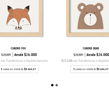
CUADRO FOX
CUADRO BEAR
$26.000
$26.00
$28.889
$28.889
0
con
Transferencia o depósito bancario
$22.100
con
Transferencia o depósito
3
cuotas sin interés de
$8.666,67
3
cuotas sin interés de
$8.666,67