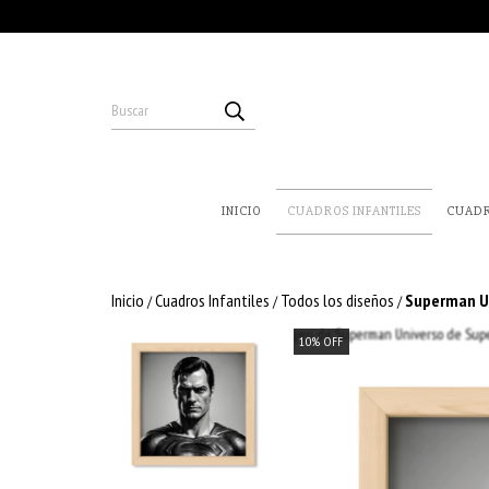
INICIO
CUADROS INFANTILES
CUAD
Inicio
Cuadros Infantiles
Todos los diseños
Superman Un
/
/
/
10
%
OFF