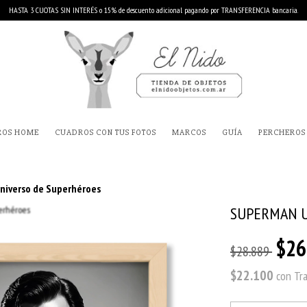
HASTA 3 CUOTAS SIN INTERÉS o 15% de descuento adicional pagando por TRANSFERENCIA bancaria.
ROS HOME
CUADROS CON TUS FOTOS
MARCOS
GUÍA
PERCHEROS
iverso de Superhéroes
SUPERMAN U
$26
$28.889
$22.100
con
Tr