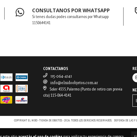
CONSULTANOS POR WHATSAPP
Si tenes dudas podes consultarnos por Whatsapp
1150644141
CONTACTANOS
RE
115-064-4141
info@elnidoobjetos.com.ar
Soler 4335, Palermo (Punto de retiro con previa
N
cita) 115-064-4141
COPYRIGHT EL NIDO - TIENDA DE OBJETOS - 2026. TODOS LOS DERECHOS RESERVADOS.
DEFENSA DE LAS Y
r este sitio
aceptás el uso de cookies
para agilizar tu experiencia de compra.
E