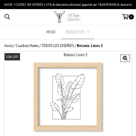
HASTA 3 CUOTAS SIN INTERÉS o 15% de descuento adicional pagando por TRANSFERENCIA bancaria.
0
MENÚ
PRODUCTOS
Inicio
/
Cuadros Home
/
TODOS LOS DISEÑOS
/
Botanic Lines 3
10
%
OFF