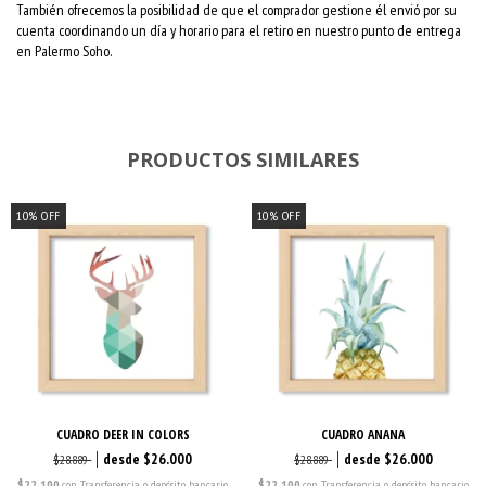
También ofrecemos la posibilidad de que el comprador gestione él envió por su
cuenta coordinando un día y horario para el retiro en nuestro punto de entrega
en Palermo Soho.
PRODUCTOS SIMILARES
10
%
OFF
10
%
OFF
CUADRO DEER IN COLORS
CUADRO ANANA
$26.000
$26.000
$28.889
$28.889
$22.100
con
Transferencia o depósito bancario
$22.100
con
Transferencia o depósito bancario