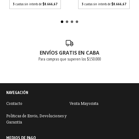
3
cuotas sin interés de
$8.666,67
3
cuotas sin interés de
$8.666,67
ENVÍOS GRATIS EN CABA
Para compras que superen los $150.000
NAVEGACIÓN
Contacto
Venta Mayorista
Políticas de Envío, Devoluciones y
Garantía
MEDIOS DE PAGO