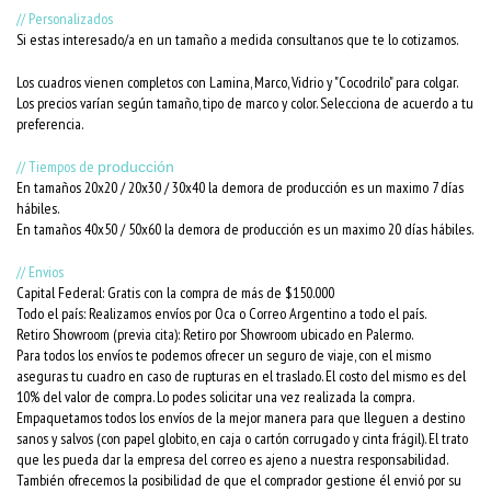
// Personalizados
Si estas interesado/a en un tamaño a medida consultanos que te lo cotizamos.
Los cuadros vienen completos con Lamina, Marco, Vidrio y "Cocodrilo" para colgar.
Los precios varían según tamaño, tipo de marco y color. Selecciona de acuerdo a tu
preferencia.
// Tiempos de
producción
En tamaños 20x20 / 20x30 / 30x40 la demora de producción es un maximo 7 días
hábiles.
En tamaños 40x50 / 50x60 la demora de producción es un maximo 20 días hábiles.
// Envios
Capital Federal: Gratis con la compra de más de $150.000
Todo el país: Realizamos envíos por Oca o Correo Argentino a todo el país.
Retiro Showroom (previa cita): Retiro por Showroom ubicado en Palermo.
Para todos los envíos te podemos ofrecer un seguro de viaje, con el mismo
aseguras tu cuadro en caso de rupturas en el traslado. El costo del mismo es del
10% del valor de compra. Lo podes solicitar una vez realizada la compra.
Empaquetamos todos los envíos de la mejor manera para que lleguen a destino
sanos y salvos (con papel globito, en caja o cartón corrugado y cinta frágil). El trato
que les pueda dar la empresa del correo es ajeno a nuestra responsabilidad.
También ofrecemos la posibilidad de que el comprador gestione él envió por su