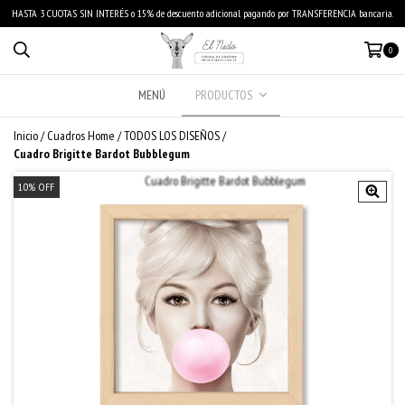
HASTA 3 CUOTAS SIN INTERÉS o 15% de descuento adicional pagando por TRANSFERENCIA bancaria.
0
MENÚ
PRODUCTOS
Inicio
/
Cuadros Home
/
TODOS LOS DISEÑOS
/
Cuadro Brigitte Bardot Bubblegum
10
%
OFF