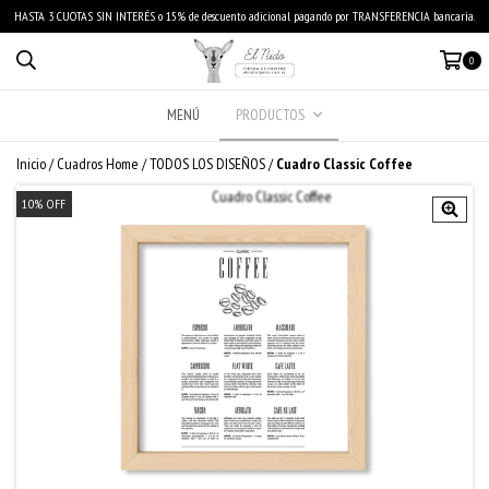
HASTA 3 CUOTAS SIN INTERÉS o 15% de descuento adicional pagando por TRANSFERENCIA bancaria.
0
MENÚ
PRODUCTOS
Inicio
/
Cuadros Home
/
TODOS LOS DISEÑOS
/
Cuadro Classic Coffee
10
%
OFF