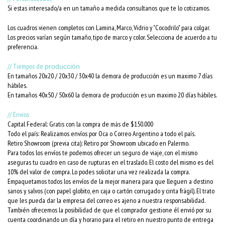
Si estas interesado/a en un tamaño a medida consultanos que te lo cotizamos.
Los cuadros vienen completos con Lamina, Marco, Vidrio y "Cocodrilo" para colgar.
Los precios varían según tamaño, tipo de marco y color. Selecciona de acuerdo a tu
preferencia.
// Tiempos de
producción
En tamaños 20x20 / 20x30 / 30x40 la demora de producción es un maximo 7 días
hábiles.
En tamaños 40x50 / 50x60 la demora de producción es un maximo 20 días hábiles.
// Envios
Capital Federal: Gratis con la compra de más de $150.000
Todo el país: Realizamos envíos por Oca o Correo Argentino a todo el país.
Retiro Showroom (previa cita): Retiro por Showroom ubicado en Palermo.
Para todos los envíos te podemos ofrecer un seguro de viaje, con el mismo
aseguras tu cuadro en caso de rupturas en el traslado. El costo del mismo es del
10% del valor de compra. Lo podes solicitar una vez realizada la compra.
Empaquetamos todos los envíos de la mejor manera para que lleguen a destino
sanos y salvos (con papel globito, en caja o cartón corrugado y cinta frágil). El trato
que les pueda dar la empresa del correo es ajeno a nuestra responsabilidad.
También ofrecemos la posibilidad de que el comprador gestione él envió por su
cuenta coordinando un día y horario para el retiro en nuestro punto de entrega