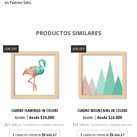
en Palermo Soho.
PRODUCTOS SIMILARES
10
%
OFF
10
%
OFF
CUADRO FLAMINGO IN COLORS
CUADRO MOUNTAINS IN COLORS
$26.000
$26.000
$28.889
$28.889
$22.100
con
Transferencia o depósito bancario
$22.100
con
Transferencia o depósito bancario
3
cuotas sin interés de
$8.666,67
3
cuotas sin interés de
$8.666,67