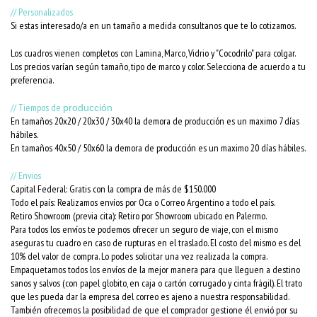
// Personalizados
Si estas interesado/a en un tamaño a medida consultanos que te lo cotizamos.
Los cuadros vienen completos con Lamina, Marco, Vidrio y "Cocodrilo" para colgar.
Los precios varían según tamaño, tipo de marco y color. Selecciona de acuerdo a tu
preferencia.
// Tiempos de
producción
En tamaños 20x20 / 20x30 / 30x40 la demora de producción es un maximo 7 días
hábiles.
En tamaños 40x50 / 50x60 la demora de producción es un maximo 20 días hábiles.
// Envios
Capital Federal: Gratis con la compra de más de $150.000
Todo el país: Realizamos envíos por Oca o Correo Argentino a todo el país.
Retiro Showroom (previa cita): Retiro por Showroom ubicado en Palermo.
Para todos los envíos te podemos ofrecer un seguro de viaje, con el mismo
aseguras tu cuadro en caso de rupturas en el traslado. El costo del mismo es del
10% del valor de compra. Lo podes solicitar una vez realizada la compra.
Empaquetamos todos los envíos de la mejor manera para que lleguen a destino
sanos y salvos (con papel globito, en caja o cartón corrugado y cinta frágil). El trato
que les pueda dar la empresa del correo es ajeno a nuestra responsabilidad.
También ofrecemos la posibilidad de que el comprador gestione él envió por su