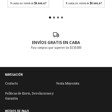
3
cuotas sin interés de
$8.666,67
3
cuotas sin interés de
$8.666,67
ENVÍOS GRATIS EN CABA
Para compras que superen los $150.000
NAVEGACIÓN
Contacto
Venta Mayorista
Políticas de Envío, Devoluciones y
Garantía
MEDIOS DE PAGO