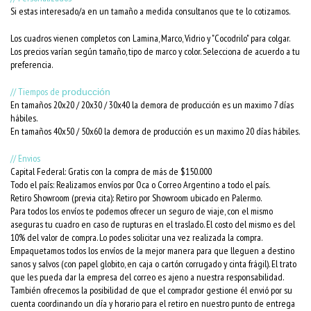
Si estas interesado/a en un tamaño a medida consultanos que te lo cotizamos.
Los cuadros vienen completos con Lamina, Marco, Vidrio y "Cocodrilo" para colgar.
Los precios varían según tamaño, tipo de marco y color. Selecciona de acuerdo a tu
preferencia.
// Tiempos de
producción
En tamaños 20x20 / 20x30 / 30x40 la demora de producción es un maximo 7 días
hábiles.
En tamaños 40x50 / 50x60 la demora de producción es un maximo 20 días hábiles.
// Envios
Capital Federal: Gratis con la compra de más de $150.000
Todo el país: Realizamos envíos por Oca o Correo Argentino a todo el país.
Retiro Showroom (previa cita): Retiro por Showroom ubicado en Palermo.
Para todos los envíos te podemos ofrecer un seguro de viaje, con el mismo
aseguras tu cuadro en caso de rupturas en el traslado. El costo del mismo es del
10% del valor de compra. Lo podes solicitar una vez realizada la compra.
Empaquetamos todos los envíos de la mejor manera para que lleguen a destino
sanos y salvos (con papel globito, en caja o cartón corrugado y cinta frágil). El trato
que les pueda dar la empresa del correo es ajeno a nuestra responsabilidad.
También ofrecemos la posibilidad de que el comprador gestione él envió por su
cuenta coordinando un día y horario para el retiro en nuestro punto de entrega