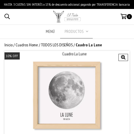
HASTA 3 CUOTAS SIN INTERÉS o 15% de descuento adicional pagando por TRANSFERENCIA bancaria.
0
MENÚ
PRODUCTOS
Inicio
/
Cuadros Home
/
TODOS LOS DISEÑOS
/
Cuadro La Lune
10
%
OFF