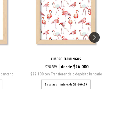
S
CUADRO FLAMINGOS
0
$26.000
$28.889
 bancario
$22.100
con
Transferencia o depósito bancario
$22.100
3
cuotas sin interés de
$8.666,67