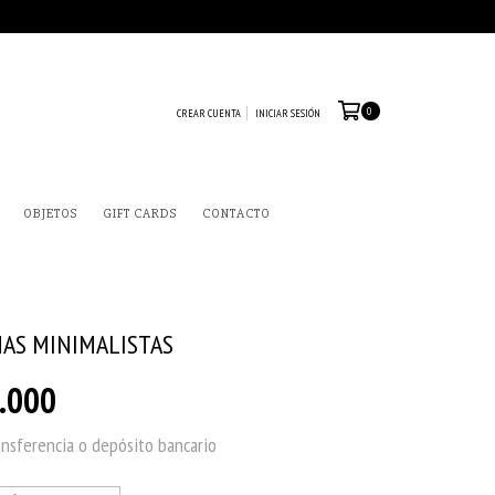
0
CREAR CUENTA
INICIAR SESIÓN
OBJETOS
GIFT CARDS
CONTACTO
AS MINIMALISTAS
.000
ansferencia o depósito bancario