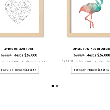
CUADRO ORIGAMI HEART
CUADRO FLAMINGO IN COLOR
$26.000
$26.00
$28.889
$28.889
0
con
Transferencia o depósito bancario
$22.100
con
Transferencia o depósito
3
cuotas sin interés de
$8.666,67
3
cuotas sin interés de
$8.666,67