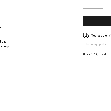
a.
Entregas para el CP:
Medios de enví
alidad
a colgar.
No sé mi código postal