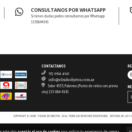
CONSULTANOS POR WHATSAPP
Si tenes dudas podes consultarnos por Whatsapp
1150644141
CONTACTANOS
RE
115-064-4141
info@elnidoobjetos.com.ar
Soler 4335, Palermo (Punto de retiro con previa
N
cita) 115-064-4141
COPYRIGHT EL NIDO - TIENDA DE OBJETOS - 2026. TODOS LOS DERECHOS RESERVADOS.
DEFENSA DE LAS Y
r este sitio
aceptás el uso de cookies
para agilizar tu experiencia de compra.
E