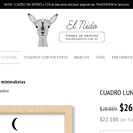
HASTA 3 CUOTAS SIN INTERÉS o 15% de descuento adicional pagando por TRANSFERENCIA bancaria.
ROS HOME
CUADROS CON TUS FOTOS
MARCOS
GUÍA
PERCHEROS
 minimalistas
CUADRO LUN
$26
$28.889
$22.100
con
Tr