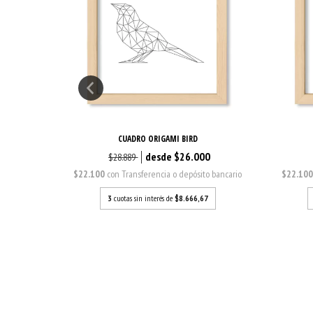
CUADRO ORIGAMI BIRD
0
$26.000
$28.889
o bancario
$22.100
con
Transferencia o depósito bancario
$22.10
7
3
cuotas sin interés de
$8.666,67