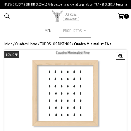
HASTA 3 CUOTAS SIN INTERÉS o 15% de descuento adicional pagando por TRANSFERENCIA bancaria.
0
MENÚ
PRODUCTOS
Inicio
/
Cuadros Home
/
TODOS LOS DISEÑOS
/
Cuadro Minimalist Five
10
%
OFF