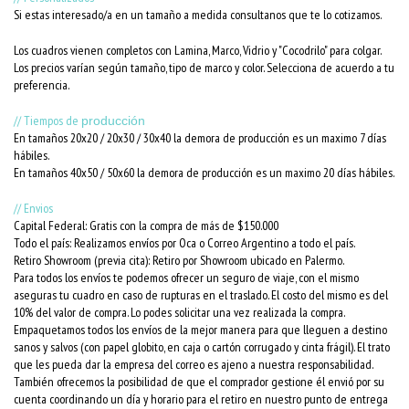
Si estas interesado/a en un tamaño a medida consultanos que te lo cotizamos.
Los cuadros vienen completos con Lamina, Marco, Vidrio y "Cocodrilo" para colgar.
Los precios varían según tamaño, tipo de marco y color. Selecciona de acuerdo a tu
preferencia.
// Tiempos de
producción
En tamaños 20x20 / 20x30 / 30x40 la demora de producción es un maximo 7 días
hábiles.
En tamaños 40x50 / 50x60 la demora de producción es un maximo 20 días hábiles.
// Envios
Capital Federal: Gratis con la compra de más de $150.000
Todo el país: Realizamos envíos por Oca o Correo Argentino a todo el país.
Retiro Showroom (previa cita): Retiro por Showroom ubicado en Palermo.
Para todos los envíos te podemos ofrecer un seguro de viaje, con el mismo
aseguras tu cuadro en caso de rupturas en el traslado. El costo del mismo es del
10% del valor de compra. Lo podes solicitar una vez realizada la compra.
Empaquetamos todos los envíos de la mejor manera para que lleguen a destino
sanos y salvos (con papel globito, en caja o cartón corrugado y cinta frágil). El trato
que les pueda dar la empresa del correo es ajeno a nuestra responsabilidad.
También ofrecemos la posibilidad de que el comprador gestione él envió por su
cuenta coordinando un día y horario para el retiro en nuestro punto de entrega