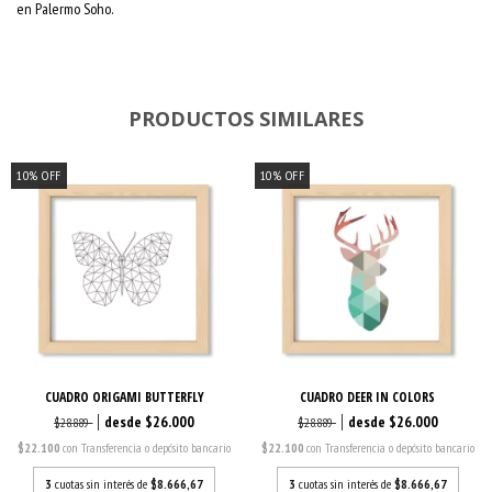
en Palermo Soho.
PRODUCTOS SIMILARES
10
%
OFF
10
%
OFF
CUADRO ORIGAMI BUTTERFLY
CUADRO DEER IN COLORS
$26.000
$26.000
$28.889
$28.889
$22.100
con
Transferencia o depósito bancario
$22.100
con
Transferencia o depósito bancario
3
cuotas sin interés de
$8.666,67
3
cuotas sin interés de
$8.666,67