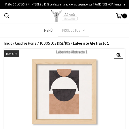
HASTA 3 CUOTAS SIN INTERÉS o 15% de descuento adicional pagando por TRANSFERENCIA bancaria.
0
MENÚ
PRODUCTOS
Inicio
/
Cuadros Home
/
TODOS LOS DISEÑOS
/
Laberinto Abstracto 1
10
%
OFF