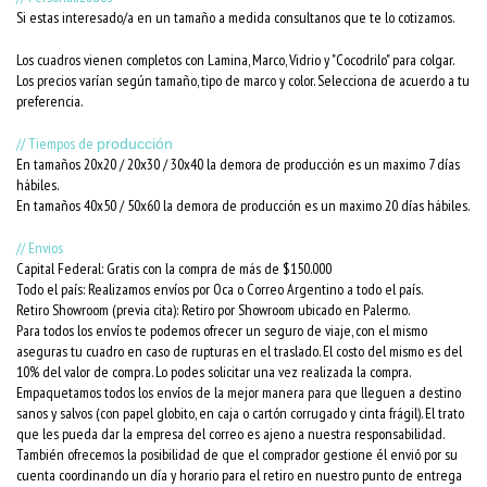
Si estas interesado/a en un tamaño a medida consultanos que te lo cotizamos.
Los cuadros vienen completos con Lamina, Marco, Vidrio y "Cocodrilo" para colgar.
Los precios varían según tamaño, tipo de marco y color. Selecciona de acuerdo a tu
preferencia.
// Tiempos de
producción
En tamaños 20x20 / 20x30 / 30x40 la demora de producción es un maximo 7 días
hábiles.
En tamaños 40x50 / 50x60 la demora de producción es un maximo 20 días hábiles.
// Envios
Capital Federal: Gratis con la compra de más de $150.000
Todo el país: Realizamos envíos por Oca o Correo Argentino a todo el país.
Retiro Showroom (previa cita): Retiro por Showroom ubicado en Palermo.
Para todos los envíos te podemos ofrecer un seguro de viaje, con el mismo
aseguras tu cuadro en caso de rupturas en el traslado. El costo del mismo es del
10% del valor de compra. Lo podes solicitar una vez realizada la compra.
Empaquetamos todos los envíos de la mejor manera para que lleguen a destino
sanos y salvos (con papel globito, en caja o cartón corrugado y cinta frágil). El trato
que les pueda dar la empresa del correo es ajeno a nuestra responsabilidad.
También ofrecemos la posibilidad de que el comprador gestione él envió por su
cuenta coordinando un día y horario para el retiro en nuestro punto de entrega