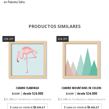
en Palermo Soho.
PRODUCTOS SIMILARES
10
%
OFF
10
%
OFF
CUADRO FLAMINGO
CUADRO MOUNTAINS IN COLORS
$26.000
$26.000
$28.889
$28.889
$22.100
con
Transferencia o depósito bancario
$22.100
con
Transferencia o depósito bancario
3
cuotas sin interés de
$8.666,67
3
cuotas sin interés de
$8.666,67