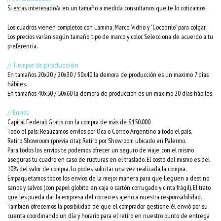
Si estas interesado/a en un tamaño a medida consultanos que te lo cotizamos.
Los cuadros vienen completos con Lamina, Marco, Vidrio y "Cocodrilo" para colgar.
Los precios varían según tamaño, tipo de marco y color. Selecciona de acuerdo a tu
preferencia.
// Tiempos de
producción
En tamaños 20x20 / 20x30 / 30x40 la demora de producción es un maximo 7 días
hábiles.
En tamaños 40x50 / 50x60 la demora de producción es un maximo 20 días hábiles.
// Envios
Capital Federal: Gratis con la compra de más de $150.000
Todo el país: Realizamos envíos por Oca o Correo Argentino a todo el país.
Retiro Showroom (previa cita): Retiro por Showroom ubicado en Palermo.
Para todos los envíos te podemos ofrecer un seguro de viaje, con el mismo
aseguras tu cuadro en caso de rupturas en el traslado. El costo del mismo es del
10% del valor de compra. Lo podes solicitar una vez realizada la compra.
Empaquetamos todos los envíos de la mejor manera para que lleguen a destino
sanos y salvos (con papel globito, en caja o cartón corrugado y cinta frágil). El trato
que les pueda dar la empresa del correo es ajeno a nuestra responsabilidad.
También ofrecemos la posibilidad de que el comprador gestione él envió por su
cuenta coordinando un día y horario para el retiro en nuestro punto de entrega