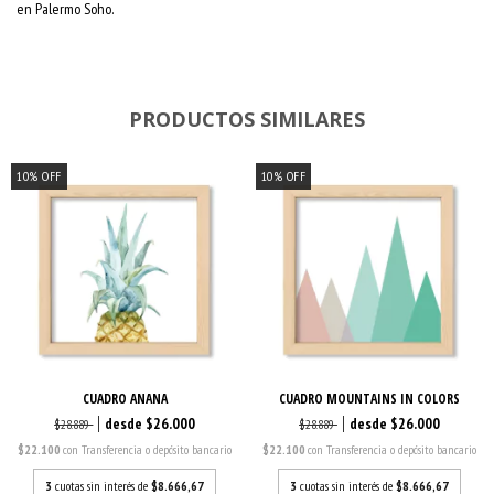
en Palermo Soho.
PRODUCTOS SIMILARES
10
%
OFF
10
%
OFF
CUADRO ANANA
CUADRO MOUNTAINS IN COLORS
$26.000
$26.000
$28.889
$28.889
$22.100
con
Transferencia o depósito bancario
$22.100
con
Transferencia o depósito bancario
3
cuotas sin interés de
$8.666,67
3
cuotas sin interés de
$8.666,67