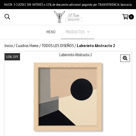
HASTA 3 CUOTAS SIN INTERÉS o 15% de descuento adicional pagando por TRANSFERENCIA bancaria.
0
MENÚ
PRODUCTOS
Inicio
/
Cuadros Home
/
TODOS LOS DISEÑOS
/
Laberinto Abstracto 2
10
%
OFF