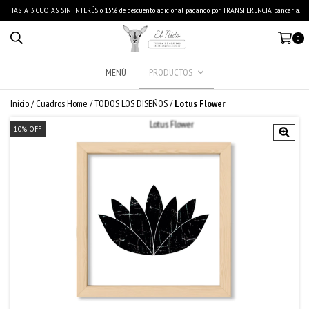
HASTA 3 CUOTAS SIN INTERÉS o 15% de descuento adicional pagando por TRANSFERENCIA bancaria.
0
MENÚ
PRODUCTOS
Inicio
/
Cuadros Home
/
TODOS LOS DISEÑOS
/
Lotus Flower
10
%
OFF