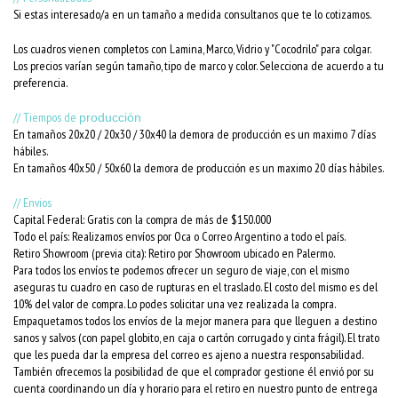
Si estas interesado/a en un tamaño a medida consultanos que te lo cotizamos.
Los cuadros vienen completos con Lamina, Marco, Vidrio y "Cocodrilo" para colgar.
Los precios varían según tamaño, tipo de marco y color. Selecciona de acuerdo a tu
preferencia.
// Tiempos de
producción
En tamaños 20x20 / 20x30 / 30x40 la demora de producción es un maximo 7 días
hábiles.
En tamaños 40x50 / 50x60 la demora de producción es un maximo 20 días hábiles.
// Envios
Capital Federal: Gratis con la compra de más de $150.000
Todo el país: Realizamos envíos por Oca o Correo Argentino a todo el país.
Retiro Showroom (previa cita): Retiro por Showroom ubicado en Palermo.
Para todos los envíos te podemos ofrecer un seguro de viaje, con el mismo
aseguras tu cuadro en caso de rupturas en el traslado. El costo del mismo es del
10% del valor de compra. Lo podes solicitar una vez realizada la compra.
Empaquetamos todos los envíos de la mejor manera para que lleguen a destino
sanos y salvos (con papel globito, en caja o cartón corrugado y cinta frágil). El trato
que les pueda dar la empresa del correo es ajeno a nuestra responsabilidad.
También ofrecemos la posibilidad de que el comprador gestione él envió por su
cuenta coordinando un día y horario para el retiro en nuestro punto de entrega