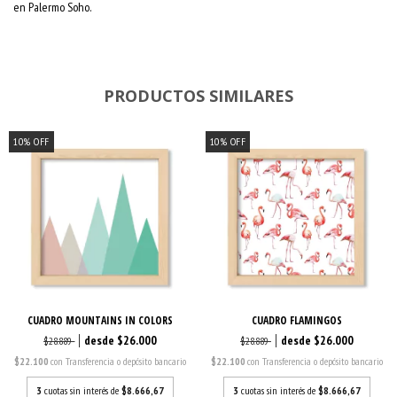
en Palermo Soho.
PRODUCTOS SIMILARES
10
%
OFF
10
%
OFF
CUADRO MOUNTAINS IN COLORS
CUADRO FLAMINGOS
$26.000
$26.000
$28.889
$28.889
$22.100
con
Transferencia o depósito bancario
$22.100
con
Transferencia o depósito bancario
3
cuotas sin interés de
$8.666,67
3
cuotas sin interés de
$8.666,67