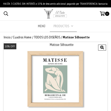
HASTA 3 CUOTAS SIN INTERÉS o 15% de descuento adicional pagando por TRANSFERENCIA bancaria.
0
MENÚ
PRODUCTOS
Inicio
/
Cuadros Home
/
TODOS LOS DISEÑOS
/
Matisse Silhouette
10
%
OFF