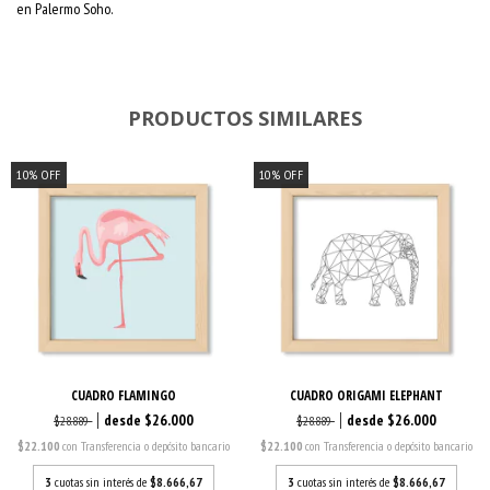
en Palermo Soho.
PRODUCTOS SIMILARES
10
%
OFF
10
%
OFF
CUADRO FLAMINGO
CUADRO ORIGAMI ELEPHANT
$26.000
$26.000
$28.889
$28.889
$22.100
con
Transferencia o depósito bancario
$22.100
con
Transferencia o depósito bancario
3
cuotas sin interés de
$8.666,67
3
cuotas sin interés de
$8.666,67