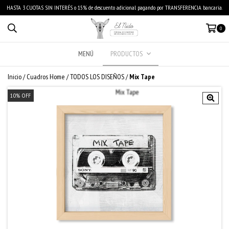
HASTA 3 CUOTAS SIN INTERÉS o 15% de descuento adicional pagando por TRANSFERENCIA bancaria.
0
MENÚ
PRODUCTOS
Inicio
/
Cuadros Home
/
TODOS LOS DISEÑOS
/
Mix Tape
10
%
OFF