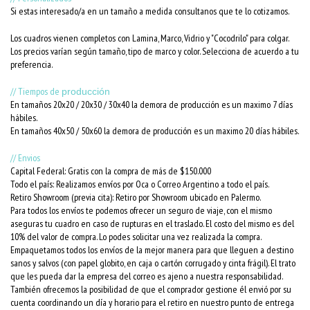
Si estas interesado/a en un tamaño a medida consultanos que te lo cotizamos.
Los cuadros vienen completos con Lamina, Marco, Vidrio y "Cocodrilo" para colgar.
Los precios varían según tamaño, tipo de marco y color. Selecciona de acuerdo a tu
preferencia.
// Tiempos de
producción
En tamaños 20x20 / 20x30 / 30x40 la demora de producción es un maximo 7 días
hábiles.
En tamaños 40x50 / 50x60 la demora de producción es un maximo 20 días hábiles.
// Envios
Capital Federal: Gratis con la compra de más de $150.000
Todo el país: Realizamos envíos por Oca o Correo Argentino a todo el país.
Retiro Showroom (previa cita): Retiro por Showroom ubicado en Palermo.
Para todos los envíos te podemos ofrecer un seguro de viaje, con el mismo
aseguras tu cuadro en caso de rupturas en el traslado. El costo del mismo es del
10% del valor de compra. Lo podes solicitar una vez realizada la compra.
Empaquetamos todos los envíos de la mejor manera para que lleguen a destino
sanos y salvos (con papel globito, en caja o cartón corrugado y cinta frágil). El trato
que les pueda dar la empresa del correo es ajeno a nuestra responsabilidad.
También ofrecemos la posibilidad de que el comprador gestione él envió por su
cuenta coordinando un día y horario para el retiro en nuestro punto de entrega