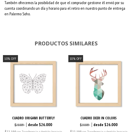
También ofrecemos la posibilidad de que el comprador gestione él envió por su
cuenta coordinando un día y horario para el retiro en nuestro punto de entrega
en Palermo Soho.
PRODUCTOS SIMILARES
10
%
OFF
10
%
OFF
CUADRO ORIGAMI BUTTERFLY
CUADRO DEER IN COLORS
$26.000
$26.000
$28.889
$28.889
$22.100
con
Transferencia o depósito bancario
$22.100
con
Transferencia o depósito bancario