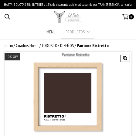
HASTA 3 CUOTAS SIN INTERÉS o 15% de descuento adicional pagando por TRANSFERENCIA bancaria.
0
MENÚ
PRODUCTOS
Inicio
/
Cuadros Home
/
TODOS LOS DISEÑOS
/
Pantone Ristretto
10
%
OFF