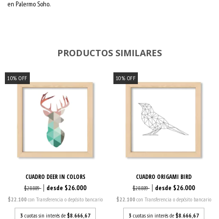
en Palermo Soho.
PRODUCTOS SIMILARES
10
%
OFF
10
%
OFF
CUADRO DEER IN COLORS
CUADRO ORIGAMI BIRD
$26.000
$26.000
$28.889
$28.889
$22.100
con
Transferencia o depósito bancario
$22.100
con
Transferencia o depósito bancario
3
cuotas sin interés de
$8.666,67
3
cuotas sin interés de
$8.666,67