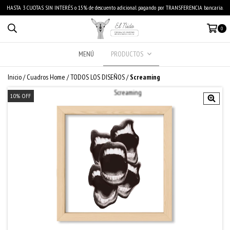
HASTA 3 CUOTAS SIN INTERÉS o 15% de descuento adicional pagando por TRANSFERENCIA bancaria.
0
MENÚ
PRODUCTOS
Inicio
/
Cuadros Home
/
TODOS LOS DISEÑOS
/
Screaming
10
%
OFF