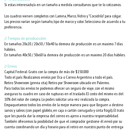
Si estas interesado/a en un tamaño a medida consultanos que te lo cotizamos.
Los cuadros vienen completos con Lamina, Marco, Vidrio y "Cocodrilo" para colgar.
Los precios varían según tamaño, tipo de marco y color. Selecciona de acuerdo a tu
preferencia.
// Tiempos de
producción
En tamaños 20x20 / 20x30 / 30x40 la demora de producción es un maximo 7 días
hábiles.
En tamaños 40x50 / 50x60 la demora de producción es un maximo 20 días hábiles.
// Envios
Capital Federal: Gratis con la compra de más de $150.000
Todo el país: Realizamos envíos por Oca o Correo Argentino a todo el país.
Retiro Showroom (previa cita): Retiro por Showroom ubicado en Palermo.
Para todos los envíos te podemos ofrecer un seguro de viaje, con el mismo
aseguras tu cuadro en caso de rupturas en el traslado. El costo del mismo es del
10% del valor de compra. Lo podes solicitar una vez realizada la compra.
Empaquetamos todos los envíos de la mejor manera para que lleguen a destino
sanos y salvos (con papel globito, en caja o cartón corrugado y cinta frágil). El trato
que les pueda dar la empresa del correo es ajeno a nuestra responsabilidad.
También ofrecemos la posibilidad de que el comprador gestione él envió por su
cuenta coordinando un día y horario para el retiro en nuestro punto de entrega